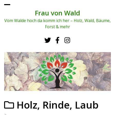
To
ggl
Frau von Wald
e
me
Vom Walde hoch da komm ich her – Holz, Wald, Bäume,
nu
Forst & mehr
Holz, Rinde, Laub