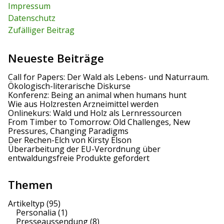
r
Impressum
n
:
Datenschutz
u
Zufälliger Beitrag
m
Neueste Beiträge
m
Call for Papers: Der Wald als Lebens- und Naturraum.
e
Ökologisch-literarische Diskurse
Konferenz: Being an animal when humans hunt
r
Wie aus Holzresten Arzneimittel werden
Onlinekurs: Wald und Holz als Lernressourcen
i
From Timber to Tomorrow: Old Challenges, New
Pressures, Changing Paradigms
e
Der Rechen-Elch von Kirsty Elson
Überarbeitung der EU-Verordnung über
r
entwaldungsfreie Produkte gefordert
u
Themen
n
Artikeltyp
(95)
g
Personalia
(1)
Presseaussendung
(8)