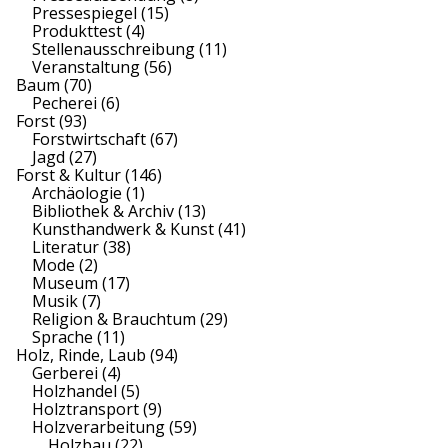
d
Pressespiegel
(15)
Produkttest
(4)
e
Stellenausschreibung
(11)
Veranstaltung
(56)
r
Baum
(70)
Pecherei
(6)
B
Forst
(93)
Forstwirtschaft
(67)
e
Jagd
(27)
Forst & Kultur
(146)
i
Archäologie
(1)
Bibliothek & Archiv
(13)
t
Kunsthandwerk & Kunst
(41)
Literatur
(38)
r
Mode
(2)
Museum
(17)
ä
Musik
(7)
Religion & Brauchtum
(29)
g
Sprache
(11)
Holz, Rinde, Laub
(94)
e
Gerberei
(4)
Holzhandel
(5)
Holztransport
(9)
Holzverarbeitung
(59)
Holzbau
(22)