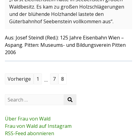
Waldbesitz. Es kam zu großen Holzschlägerungen
und der blühende Holzhandel lastete den
Güterbahnhof Seebenstein vollkommen aus“.
Aus: Josef Steindl (Red.): 125 Jahre Eisenbahn Wien –
Aspang. Pitten: Museums- und Bildungsverein Pitten
2006
S
Vorherige
1
7
8
…
e
S
i
S
e
e
a
t
a
r
r
c
Über Frau von Wald
e
c
h
Frau von Wald auf Instagram
h
f
n
RSS-Feed abonnieren
o