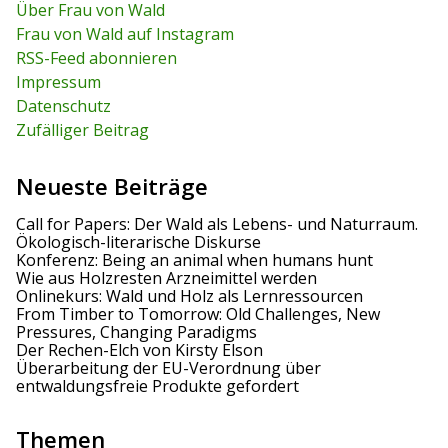
a
r
c
Über Frau von Wald
c
h
v
Frau von Wald auf Instagram
h
f
RSS-Feed abonnieren
o
i
r
Impressum
:
g
Datenschutz
Zufälliger Beitrag
a
t
Neueste Beiträge
i
Call for Papers: Der Wald als Lebens- und Naturraum.
Ökologisch-literarische Diskurse
o
Konferenz: Being an animal when humans hunt
Wie aus Holzresten Arzneimittel werden
n
Onlinekurs: Wald und Holz als Lernressourcen
From Timber to Tomorrow: Old Challenges, New
Pressures, Changing Paradigms
Der Rechen-Elch von Kirsty Elson
Überarbeitung der EU-Verordnung über
entwaldungsfreie Produkte gefordert
Themen