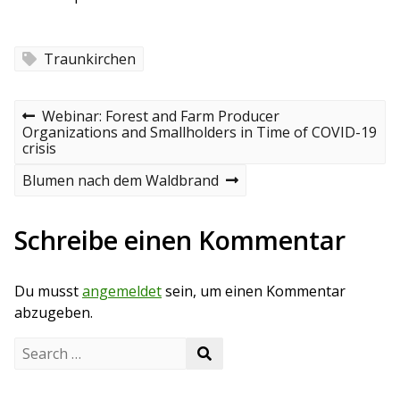
Traunkirchen
B
P
Webinar: Forest and Farm Producer
r
Organizations and Smallholders in Time of COVID-19
e
e
crisis
v
i
i
N
Blumen nach dem Waldbrand
o
e
t
u
x
s
t
Schreibe einen Kommentar
r
p
p
o
o
a
s
s
Du musst
angemeldet
sein, um einen Kommentar
t
t
g
abzugeben.
s
S
S
e
n
e
a
a
r