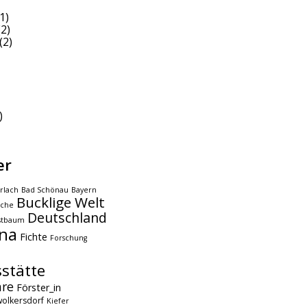
1)
2)
(2)
)
er
rlach
Bad Schönau
Bayern
Bucklige Welt
che
Deutschland
stbaum
na
Fichte
Forschung
stätte
hre
Förster_in
olkersdorf
Kiefer