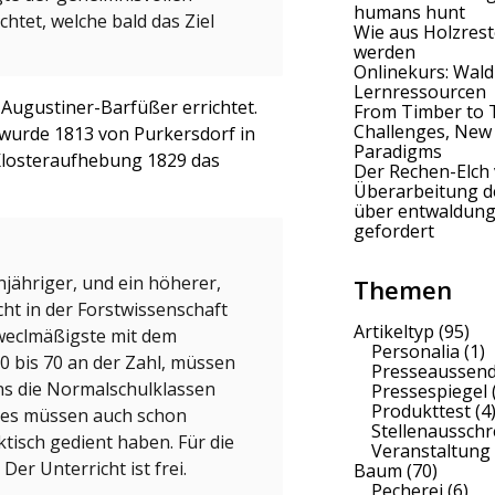
humans hunt
htet, welche bald das Ziel
Wie aus Holzrest
werden
Onlinekurs: Wald
Lernressourcen
Augustiner-Barfüßer errichtet.
From Timber to 
Challenges, New
 wurde 1813 von Purkersdorf in
Paradigms
 Klosteraufhebung 1829 das
Der Rechen-Elch 
Überarbeitung 
über entwaldung
gefordert
njähriger, und ein höherer,
Themen
ht in der Forstwissenschaft
Artikeltyp
(95)
weclmäßigste mit dem
Personalia
(1)
0 bis 70 an der Zahl, müssen
Presseaussen
ns die Normalschulklassen
Pressespiegel
Produkttest
(4
rses müssen auch schon
Stellenaussch
tisch gedient haben. Für die
Veranstaltung
Der Unterricht ist frei.
Baum
(70)
Pecherei
(6)