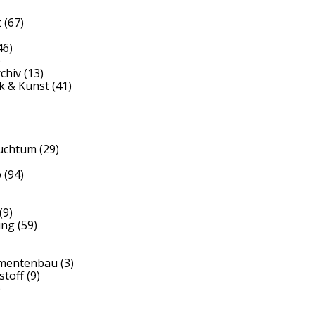
t
(67)
46)
)
rchiv
(13)
k & Kunst
(41)
auchtum
(29)
b
(94)
(9)
ung
(59)
umentenbau
(3)
stoff
(9)
)