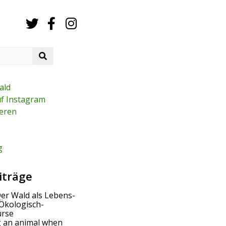
S
e
a
r
ald
c
uf Instagram
h
eren
g
iträge
Der Wald als Lebens-
Ökologisch-
urse
g an animal when