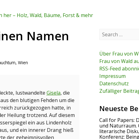
 her – Holz, Wald, Bäume, Forst & mehr
einen Namen
S
e
a
r
c
Über Frau von W
h
Frau von Wald a
rauchtum
,
Wien
f
RSS-Feed abonni
o
r
Impressum
:
Datenschutz
Zufälliger Beitra
deckte, lustwandelte
Gisela
, die
aus den blutigen Fehden um die
Neueste Be
reich zurückgezogen hatte, in
eder Heilung trotzend. Auf diesem
Call for Papers: 
sserspiegel ein aus Lindenholz
und Naturraum. 
us, und ein innerer Drang hieß
literarische Disk
Konferenz: Bein
gte der geheimnisvollen