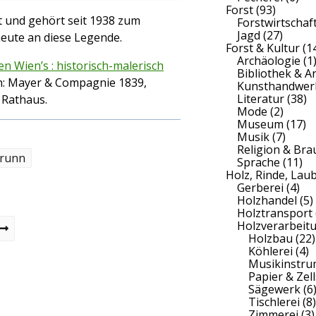
Forst
(93)
 und gehört seit 1938 zum
Forstwirtschaf
Jagd
(27)
eute an diese Legende.
Forst & Kultur
(1
Archäologie
(1
 Wien’s : historisch-malerisch
Bibliothek & A
n: Mayer & Compagnie 1839,
Kunsthandwer
Literatur
(38)
m Rathaus.
Mode
(2)
Museum
(17)
Musik
(7)
Religion & Br
runn
Sprache
(11)
Holz, Rinde, Lau
Gerberei
(4)
Holzhandel
(5)
Holztransport
Holzverarbeit
Holzbau
(22)
Köhlerei
(4)
Musikinstr
Papier & Zell
Sägewerk
(6
Tischlerei
(8)
Zimmerei
(3)