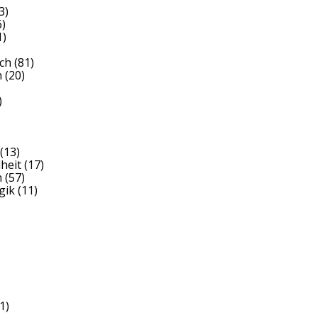
3)
)
1)
ch
(81)
h
(20)
)
(13)
heit
(17)
h
(57)
gik
(11)
1)