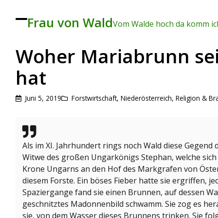
Frau von Wald
To
Vom Walde hoch da komm ich
ggl
e
me
Woher Mariabrunn s
nu
hat
Juni 5, 2019
Forstwirtschaft
,
Niederösterreich
,
Religion & B
Als im XI. Jahrhundert rings noch Wald diese Gegend 
Witwe des großen Ungarkönigs Stephan, welche sich 
Krone Ungarns an den Hof des Markgrafen von Öster
diesem Forste. Ein böses Fieber hatte sie ergriffen, j
Spaziergange fand sie einen Brunnen, auf dessen Wa
geschnitztes Madonnenbild schwamm. Sie zog es hera
sie, von dem Wasser dieses Brunnens trinken. Sie fol