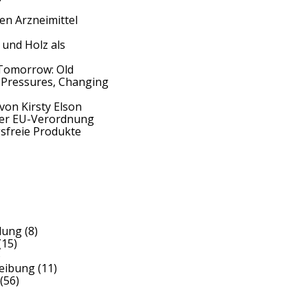
en Arzneimittel
 und Holz als
Tomorrow: Old
 Pressures, Changing
von Kirsty Elson
der EU-Verordnung
sfreie Produkte
dung
(8)
(15)
)
reibung
(11)
(56)