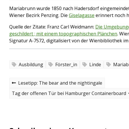
Mariabrunn wurde 1850 nach Hadersdorf eingemeindet
Wiener Bezirk Penzing. Die
Giselagasse
erinnert noch h
Quelle der Zitate: Franz Carl Weidmann:
Die Umgebungen
geschildert ; mit einem topographischen Plänchen
. Wie
Signatur A-7572, digitalisiert von der Wienbibliothek i
Ausbildung
Förster_in
Linde
Mariab
B
P
Lesetipp: The bear and the nightingale
r
e
e
N
Tag der offenen Tür bei Hamburger Containerboard
v
e
i
i
x
o
t
t
u
p
s
o
r
p
s