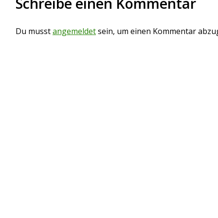
Schreibe einen Kommentar
o
t
a
s
t
g
Du musst
angemeldet
sein, um einen Kommentar abzu
s
n
a
v
i
g
a
t
i
o