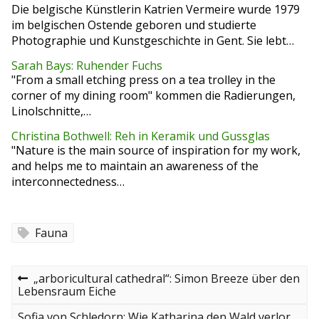
Die belgische Künstlerin Katrien Vermeire wurde 1979
im belgischen Ostende geboren und studierte
Photographie und Kunstgeschichte in Gent. Sie lebt…
Sarah Bays: Ruhender Fuchs
"From a small etching press on a tea trolley in the
corner of my dining room" kommen die Radierungen,
Linolschnitte,…
Christina Bothwell: Reh in Keramik und Gussglas
"Nature is the main source of inspiration for my work,
and helps me to maintain an awareness of the
interconnectedness…
Fauna
B
P
„arboricultural cathedral“: Simon Breeze über den
r
Lebensraum Eiche
e
e
v
N
Sofia von Schledorn: Wie Katharina den Wald verlor