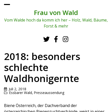
To
ggl
Frau von Wald
e
me
Vom Walde hoch da komm ich her – Holz, Wald, Bäume,
nu
Forst & mehr
2018: besonders
schlechte
Waldhonigernte
Juli 2, 2018
Essbarer Wald
,
Presseaussendung
Biene Österreich, der Dachverband der
österreichischen Bienenzuchtverbände, weist in einer