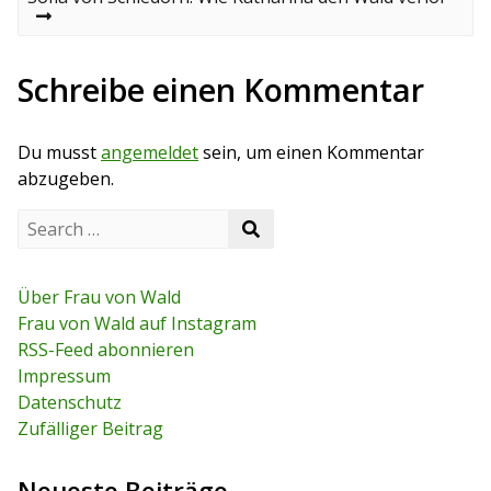
i
i
e
o
x
t
u
t
s
p
Schreibe einen Kommentar
r
p
o
o
s
a
s
t
Du musst
angemeldet
sein, um einen Kommentar
t
g
abzugeben.
s
S
S
e
n
e
a
a
r
a
r
c
Über Frau von Wald
c
h
v
Frau von Wald auf Instagram
h
f
RSS-Feed abonnieren
o
i
r
Impressum
:
g
Datenschutz
Zufälliger Beitrag
a
t
Neueste Beiträge