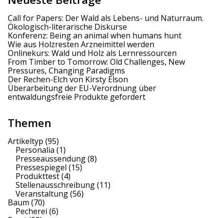
i
Call for Papers: Der Wald als Lebens- und Naturraum.
Ökologisch-literarische Diskurse
o
Konferenz: Being an animal when humans hunt
Wie aus Holzresten Arzneimittel werden
n
Onlinekurs: Wald und Holz als Lernressourcen
From Timber to Tomorrow: Old Challenges, New
Pressures, Changing Paradigms
Der Rechen-Elch von Kirsty Elson
Überarbeitung der EU-Verordnung über
entwaldungsfreie Produkte gefordert
Themen
Artikeltyp
(95)
Personalia
(1)
Presseaussendung
(8)
Pressespiegel
(15)
Produkttest
(4)
Stellenausschreibung
(11)
Veranstaltung
(56)
Baum
(70)
Pecherei
(6)