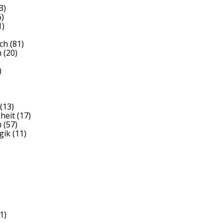
3)
)
1)
ch
(81)
h
(20)
)
(13)
heit
(17)
h
(57)
gik
(11)
1)