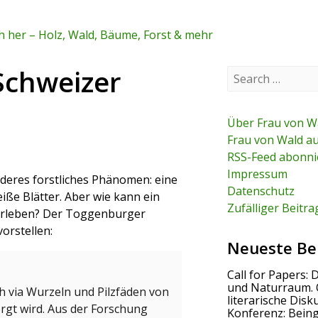
 her – Holz, Wald, Bäume, Forst & mehr
Schweizer
S
e
a
r
c
Über Frau von W
h
Frau von Wald a
f
RSS-Feed abonni
o
r
Impressum
nderes forstliches Phänomen: eine
:
Datenschutz
ße Blätter. Aber wie kann ein
Zufälliger Beitra
erleben? Der Toggenburger
orstellen:
Neueste Be
Call for Papers: 
und Naturraum. 
sch via Wurzeln und Pilzfäden von
literarische Disk
gt wird. Aus der Forschung
Konferenz: Bein