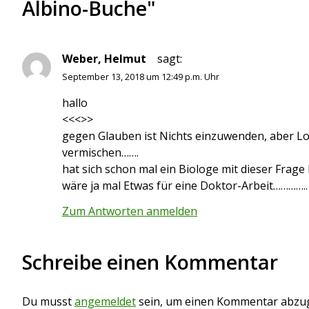
Albino-Buche"
t
g
s
Weber, Helmut
sagt:
n
September 13, 2018 um 12:49 p.m. Uhr
a
hallo
v
<<<>>
i
gegen Glauben ist Nichts einzuwenden, aber Lo
vermischen…….
g
hat sich schon mal ein Biologe mit dieser Frage 
a
wäre ja mal Etwas für eine Doktor-Arbeit…………..
t
Zum Antworten anmelden
i
Schreibe einen Kommentar
o
n
Du musst
angemeldet
sein, um einen Kommentar abzu