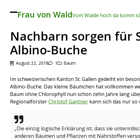
Frau von Wald
To
Vom Walde hoch da komm ich
ggl
e
me
Nachbarn sorgen für 
nu
Albino-Buche
August 22, 2018
1
Baum
Im schweizerischen Kanton St. Gallen gedeiht ein beso
Albino-Buche. Das kleine Bäumchen hat vollkommen wei
Baum ohne Chlorophyll nun schon zehn Jahre lang üb
Regionalförster
Christof Gantner
kann sich das nur so v
„Die einzig logische Erklärung ist, dass sie unterirdi
anderen Bäumen und Pflanzen mit Nährstoffen versor