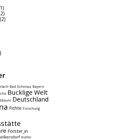
1)
2)
(2)
)
er
rlach
Bad Schönau
Bayern
Bucklige Welt
che
Deutschland
stbaum
na
Fichte
Forschung
stätte
hre
Förster_in
olkersdorf
Kiefer