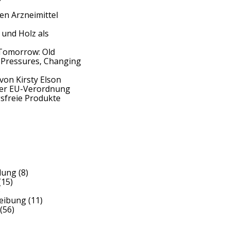
en Arzneimittel
 und Holz als
Tomorrow: Old
 Pressures, Changing
von Kirsty Elson
der EU-Verordnung
sfreie Produkte
dung
(8)
(15)
)
reibung
(11)
(56)