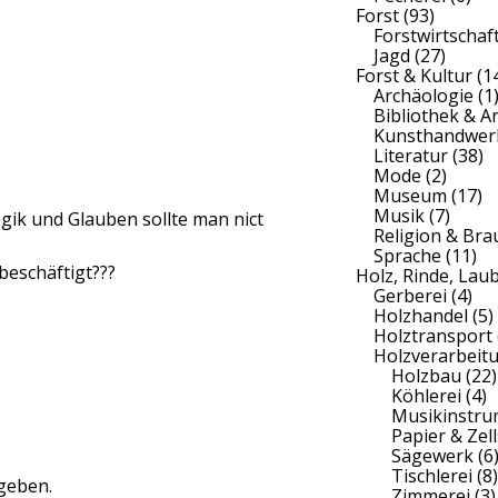
Forst
(93)
Forstwirtschaf
Jagd
(27)
Forst & Kultur
(1
Archäologie
(1
Bibliothek & A
Kunsthandwer
Literatur
(38)
Mode
(2)
Museum
(17)
Musik
(7)
gik und Glauben sollte man nict
Religion & Br
Sprache
(11)
beschäftigt???
Holz, Rinde, Lau
Gerberei
(4)
Holzhandel
(5)
Holztransport
Holzverarbeit
Holzbau
(22)
Köhlerei
(4)
Musikinstr
Papier & Zell
Sägewerk
(6
Tischlerei
(8)
geben.
Zimmerei
(3)