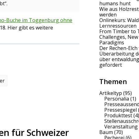
humans hunt
t“.
Wie aus Holzrest
werden
bino-Buche im Toggenburg ohne
Onlinekurs: Wald
Lernressourcen
018. Hier gibt es weitere
From Timber to 
Challenges, New
Paradigms
Der Rechen-Elch 
Überarbeitung 
über entwaldung
gefordert
Themen
er
Artikeltyp
(95)
Personalia
(1)
Presseaussen
Pressespiegel
Produkttest
(4
Stellenaussch
Veranstaltung
en für Schweizer
Baum
(70)
Pecherei
(6)