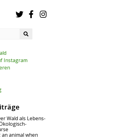
S
e
a
r
ald
c
uf Instagram
h
eren
g
iträge
Der Wald als Lebens-
Ökologisch-
urse
g an animal when