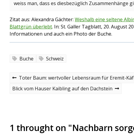
weiss man, dass es diesbezüglich Zusammenhänge gib
Zitat aus: Alexandra Gächter:
Weshalb eine seltene Al
Blattgrün überlebt
. In: St. Galler Tagblatt, 20. August 2
Informationen und auch ein Photo der Buche.
Buche
Schweiz
B
P
Toter Baum: wertvoller Lebensraum für Eremit-Käf
r
e
e
N
Blick vom Hauser Kaibling auf den Dachstein
v
e
i
i
x
o
t
t
u
p
s
o
r
p
s
1 throught on "Nachbarn sorg
o
t
a
s