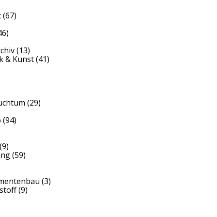
t
(67)
46)
)
rchiv
(13)
k & Kunst
(41)
auchtum
(29)
b
(94)
(9)
ung
(59)
umentenbau
(3)
stoff
(9)
)