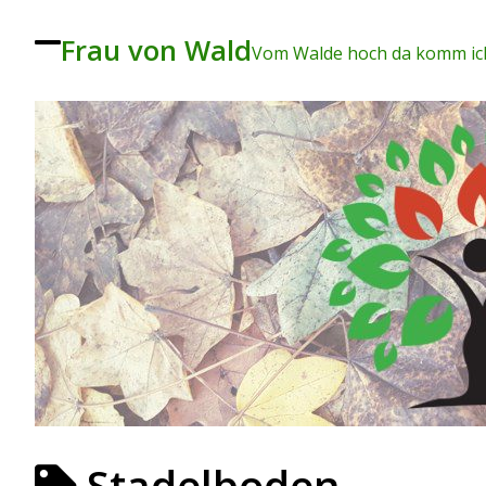
Frau von Wald
To
Vom Walde hoch da komm ich
ggl
e
me
nu
Stadelboden