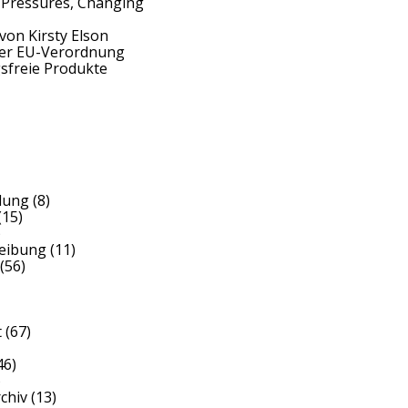
 Pressures, Changing
von Kirsty Elson
der EU-Verordnung
sfreie Produkte
dung
(8)
(15)
)
reibung
(11)
(56)
t
(67)
46)
)
rchiv
(13)