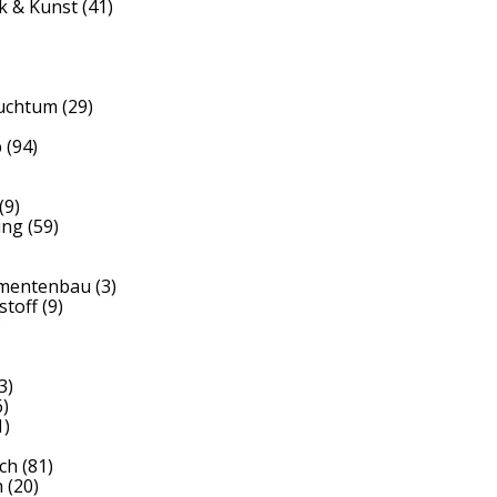
k & Kunst
(41)
auchtum
(29)
b
(94)
(9)
ung
(59)
umentenbau
(3)
stoff
(9)
)
3)
)
1)
ch
(81)
h
(20)