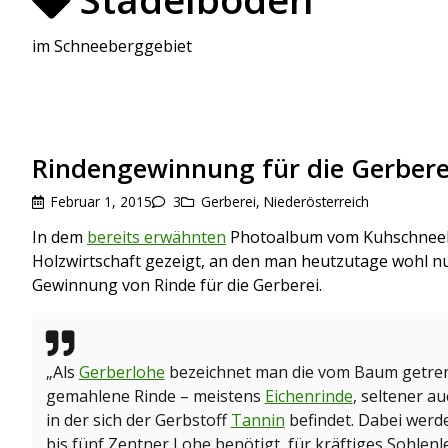
im Schneeberggebiet
Rindengewinnung für die Gerbere
Februar 1, 2015
3
Gerberei
,
Niederösterreich
In dem
bereits erwähnten
Photoalbum vom Kuhschneebe
Holzwirtschaft gezeigt, an den man heutzutage wohl nu
Gewinnung von Rinde für die Gerberei.
„Als
Gerberlohe
bezeichnet man die vom Baum getrenn
gemahlene Rinde – meistens
Eichenrinde
, seltener a
in der sich der Gerbstoff
Tannin
befindet. Dabei werde
bis fünf Zentner Lohe benötigt, für kräftiges Sohlen