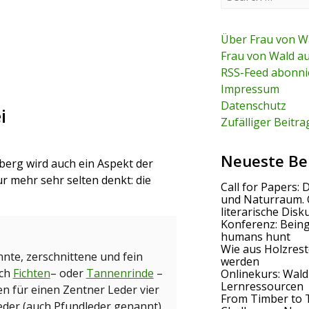
e
a
r
c
Über Frau von W
h
Frau von Wald a
f
RSS-Feed abonni
o
r
Impressum
:
Datenschutz
i
Zufälliger Beitra
Neueste Be
rg wird auch ein Aspekt der
r mehr sehr selten denkt: die
Call for Papers: 
und Naturraum. 
literarische Disk
Konferenz: Bein
humans hunt
Wie aus Holzrest
te, zerschnittene und fein
werden
uch
Fichten
– oder
Tannenrinde
–
Onlinekurs: Wald
Lernressourcen
n für einen Zentner Leder vier
From Timber to 
leder (auch Pfundleder genannt)