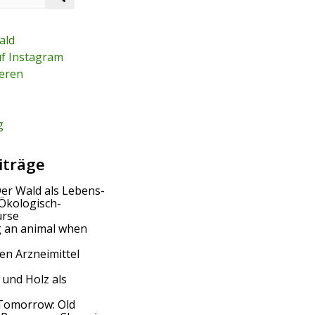
e
a
r
ald
c
uf Instagram
h
eren
g
iträge
Der Wald als Lebens-
Ökologisch-
urse
g an animal when
en Arzneimittel
 und Holz als
Tomorrow: Old