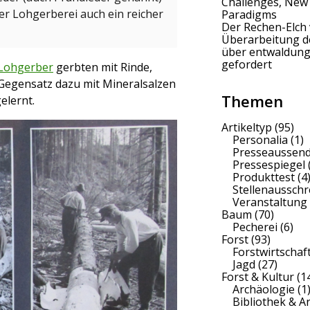
Challenges, New
er Lohgerberei auch ein reicher
Paradigms
Der Rechen-Elch 
Überarbeitung 
über entwaldung
gefordert
Lohgerber
gerbten mit Rinde,
Gegensatz dazu mit Mineralsalzen
Themen
elernt.
Artikeltyp
(95)
Personalia
(1)
Presseaussen
Pressespiegel
Produkttest
(4
Stellenaussch
Veranstaltung
Baum
(70)
Pecherei
(6)
Forst
(93)
Forstwirtschaf
Jagd
(27)
Forst & Kultur
(1
Archäologie
(1
Bibliothek & A