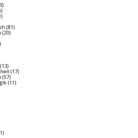
3)
)
1)
ch
(81)
h
(20)
)
(13)
heit
(17)
h
(57)
gik
(11)
1)