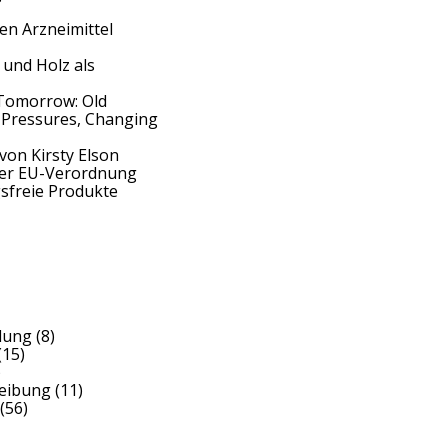
en Arzneimittel
 und Holz als
Tomorrow: Old
 Pressures, Changing
von Kirsty Elson
der EU-Verordnung
sfreie Produkte
dung
(8)
(15)
)
reibung
(11)
(56)