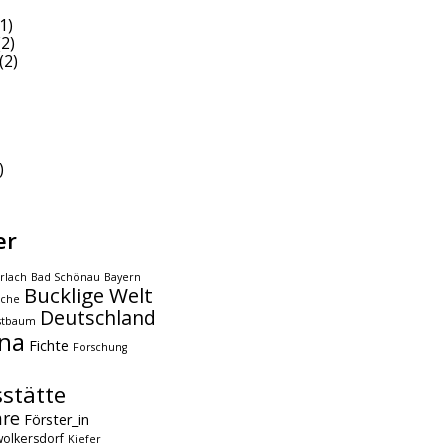
1)
2)
(2)
)
er
rlach
Bad Schönau
Bayern
Bucklige Welt
che
Deutschland
stbaum
na
Fichte
Forschung
stätte
hre
Förster_in
olkersdorf
Kiefer