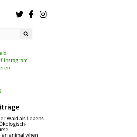
S
e
a
r
ald
c
uf Instagram
h
eren
g
iträge
Der Wald als Lebens-
Ökologisch-
urse
g an animal when