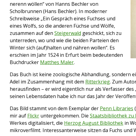
nerenn wöllen“ von Hanns Bechler von
Scholbrunnen (Hans Bechler). In moderner
Schreibweise „Ein Gespräch eines Fuchses und
eines Wolfs, so die anderen Füchse und Wölfe,
zusammen auf den
Steigerwald
geschickt, sich zu
unterreden, wo und wie die beiden Parteien den
Winter sich (auf)halten und nähren wollen“. Es
erschien im Jahr 1524 in Erfurt beim bedeutenden
Buchdrucker
Matthes Maler
.
Das Buch ist keine zoologische Abhandlung, sondern e
Adel im Zusammenhang mit dem
Ritterkrieg
. Zum Autor
herausfinden – er wird eigentlich nur als Verfasser des
seinen Lebensdaten habe ich nur das Jahr der Veröffen
Das Bild stammt von dem Exemplar der
Penn Libraries
(
mir auf
Flickr
untergekommen. Die
Staatsbibliothek zu 
Werkes digitalisiert, die
Herzog August Bibliothek
in Wo
mikroverfilmt. Interessanterweise sitzen da Fuchs und 