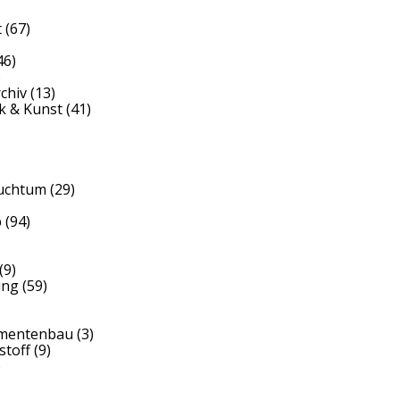
t
(67)
46)
)
rchiv
(13)
k & Kunst
(41)
auchtum
(29)
b
(94)
(9)
ung
(59)
umentenbau
(3)
stoff
(9)
)