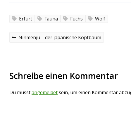
Erfurt
Fauna
Fuchs
Wolf
B
P
Ninmenju – der japanische Kopfbaum
r
e
e
v
i
i
o
t
u
Schreibe einen Kommentar
s
r
p
o
a
s
Du musst
angemeldet
sein, um einen Kommentar abzu
t
g
s
n