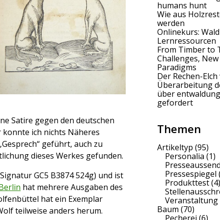
humans hunt
Wie aus Holzrest
werden
Onlinekurs: Wald
Lernressourcen
From Timber to 
Challenges, New
Paradigms
Der Rechen-Elch 
Überarbeitung 
über entwaldung
gefordert
ine Satire gegen den deutschen
Themen
 konnte ich nichts Näheres
 „Gesprech“ geführt, auch zu
Artikeltyp
(95)
tlichung dieses Werkes gefunden.
Personalia
(1)
Presseaussen
Pressespiegel
Signatur GC5 B3874 524g) und ist
Produkttest
(4
Berlin
hat mehrere Ausgaben des
Stellenaussch
lfenbüttel hat ein Exemplar
Veranstaltung
Baum
(70)
Wolf teilweise anders herum.
Pecherei
(6)