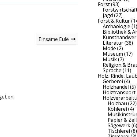
Forst
(93)
Forstwirtschaf
Jagd
(27)
Forst & Kultur
(1
Archäologie
(1
Bibliothek & A
Kunsthandwer
N
Einsame Eule
Literatur
(38)
e
Mode
(2)
x
Museum
(17)
t
Musik
(7)
p
Religion & Br
o
Sprache
(11)
s
Holz, Rinde, Lau
t
Gerberei
(4)
Holzhandel
(5)
Holztransport
geben.
Holzverarbeit
Holzbau
(22)
Köhlerei
(4)
Musikinstr
Papier & Zell
Sägewerk
(6
Tischlerei
(8)
Zimmerei
(3)