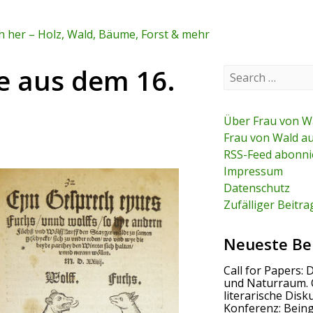
 her – Holz, Wald, Bäume, Forst & mehr
re aus dem 16.
S
e
a
r
c
Über Frau von W
h
Frau von Wald a
f
RSS-Feed abonni
o
r
Impressum
:
Datenschutz
Zufälliger Beitra
Neueste Be
Call for Papers: 
und Naturraum. 
literarische Disk
Konferenz: Bein