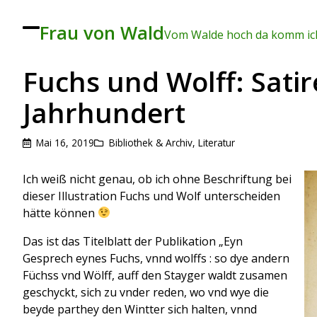
Frau von Wald
To
Vom Walde hoch da komm ich
ggl
e
me
Fuchs und Wolff: Sati
nu
Jahrhundert
Mai 16, 2019
Bibliothek & Archiv
,
Literatur
Ich weiß nicht genau, ob ich ohne Beschriftung bei
dieser Illustration Fuchs und Wolf unterscheiden
hätte können
Das ist das Titelblatt der Publikation „Eyn
Gesprech eynes Fuchs, vnnd wolffs : so dye andern
Füchss vnd Wölff, auff den Stayger waldt zusamen
geschyckt, sich zu vnder reden, wo vnd wye die
beyde parthey den Wintter sich halten, vnnd