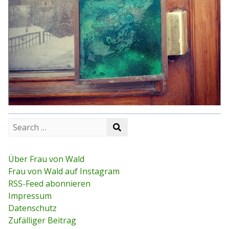
S
S
e
e
a
a
r
r
c
Über Frau von Wald
c
h
Frau von Wald auf Instagram
h
f
RSS-Feed abonnieren
o
r
Impressum
:
Datenschutz
Zufälliger Beitrag