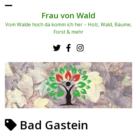
To
ggl
Frau von Wald
e
me
Vom Walde hoch da komm ich her – Holz, Wald, Bäume,
nu
Forst & mehr
Bad Gastein