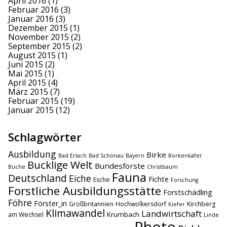
April 2016
(1)
Februar 2016
(3)
Januar 2016
(3)
Dezember 2015
(1)
November 2015
(2)
September 2015
(2)
August 2015
(1)
Juni 2015
(2)
Mai 2015
(1)
April 2015
(4)
März 2015
(7)
Februar 2015
(19)
Januar 2015
(12)
Schlagwörter
Ausbildung
Birke
Bad Erlach
Bad Schönau
Bayern
Borkenkäfer
Bucklige Welt
Bundesforste
Buche
Christbaum
Fauna
Deutschland
Eiche
Fichte
Esche
Forschung
Forstliche Ausbildungsstätte
Forstschädling
Föhre
Förster_in
Großbritannien
Hochwolkersdorf
Kirchberg
Kiefer
Klimawandel
Landwirtschaft
Krumbach
am Wechsel
Linde