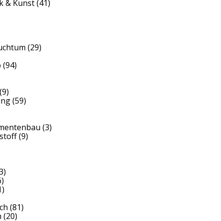
k & Kunst
(41)
auchtum
(29)
b
(94)
(9)
ung
(59)
umentenbau
(3)
stoff
(9)
)
3)
)
1)
ch
(81)
h
(20)