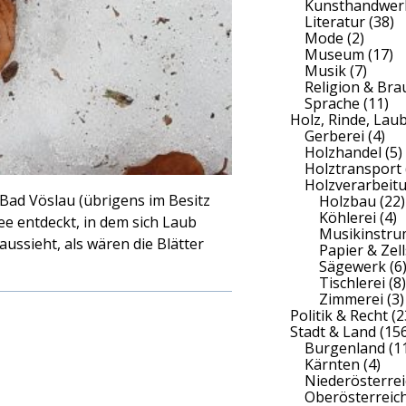
Kunsthandwer
Literatur
(38)
Mode
(2)
Museum
(17)
Musik
(7)
Religion & Br
Sprache
(11)
Holz, Rinde, Lau
Gerberei
(4)
Holzhandel
(5)
Holztransport
Holzverarbeit
Bad Vöslau (übrigens im Besitz
Holzbau
(22)
Köhlerei
(4)
e entdeckt, in dem sich Laub
Musikinstr
ussieht, als wären die Blätter
Papier & Zell
Sägewerk
(6
Tischlerei
(8)
Zimmerei
(3)
Politik & Recht
(2
Stadt & Land
(156
Burgenland
(1
Kärnten
(4)
Niederösterrei
Oberösterreic