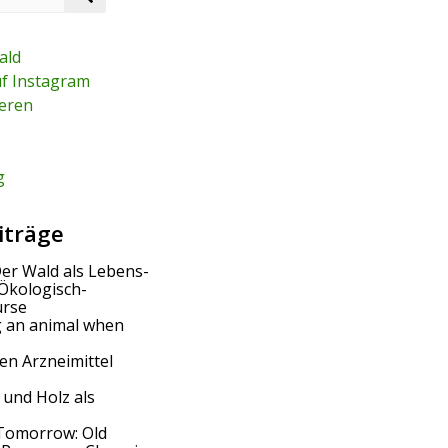
e
a
r
ald
c
uf Instagram
h
eren
g
iträge
Der Wald als Lebens-
Ökologisch-
urse
g an animal when
en Arzneimittel
 und Holz als
Tomorrow: Old