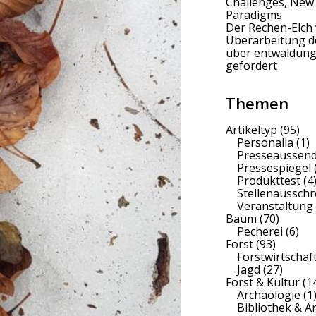
Challenges, New
Paradigms
Der Rechen-Elch 
Überarbeitung 
über entwaldung
gefordert
Themen
Artikeltyp
(95)
Personalia
(1)
Presseaussen
Pressespiegel
Produkttest
(4
Stellenaussch
Veranstaltung
Baum
(70)
Pecherei
(6)
Forst
(93)
Forstwirtschaf
Jagd
(27)
Forst & Kultur
(1
Archäologie
(1
Bibliothek & A