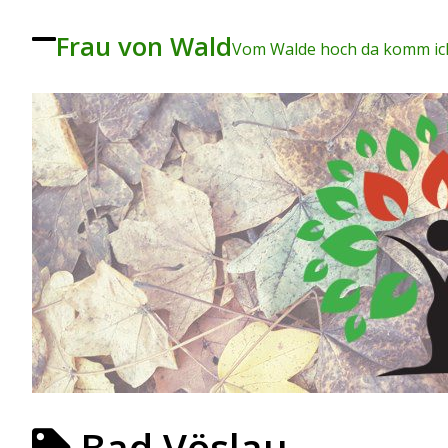
Frau von Wald
To
Vom Walde hoch da komm ich
ggl
e
me
nu
Bad Vöslau