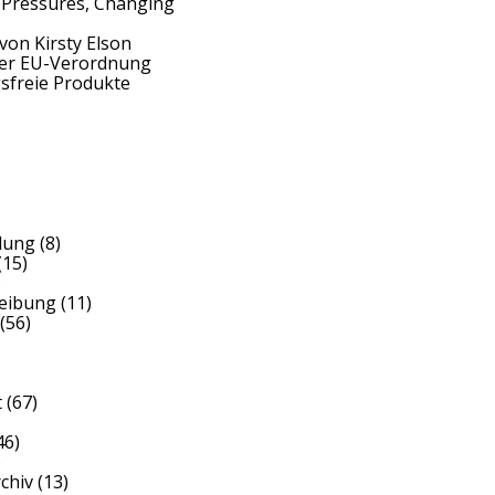
 Pressures, Changing
von Kirsty Elson
der EU-Verordnung
sfreie Produkte
dung
(8)
(15)
)
reibung
(11)
(56)
t
(67)
46)
)
rchiv
(13)