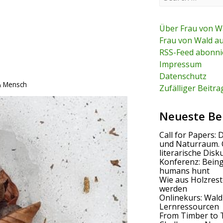
e
a
r
c
Über Frau von W
h
Frau von Wald a
f
RSS-Feed abonni
o
r
Impressum
:
Datenschutz
& Mensch
Zufälliger Beitra
Neueste Be
Call for Papers: 
und Naturraum. 
literarische Disk
Konferenz: Bein
humans hunt
Wie aus Holzrest
werden
Onlinekurs: Wald
Lernressourcen
From Timber to 