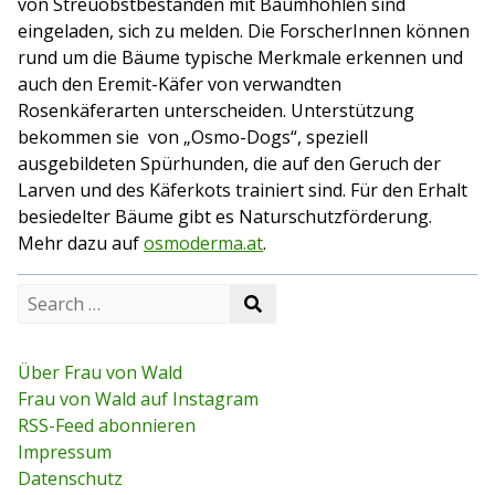
von Streuobstbeständen mit Baumhöhlen sind
eingeladen, sich zu melden. Die ForscherInnen können
rund um die Bäume typische Merkmale erkennen und
auch den Eremit-Käfer von verwandten
Rosenkäferarten unterscheiden. Unterstützung
bekommen sie von „Osmo-Dogs“, speziell
ausgebildeten Spürhunden, die auf den Geruch der
Larven und des Käferkots trainiert sind. Für den Erhalt
besiedelter Bäume gibt es Naturschutzförderung.
Mehr dazu auf
osmoderma.at
.
S
S
e
e
a
a
r
r
c
Über Frau von Wald
c
h
Frau von Wald auf Instagram
h
f
RSS-Feed abonnieren
o
r
Impressum
:
Datenschutz