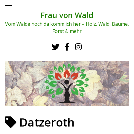
To
ggl
Frau von Wald
e
me
Vom Walde hoch da komm ich her – Holz, Wald, Bäume,
nu
Forst & mehr
Datzeroth