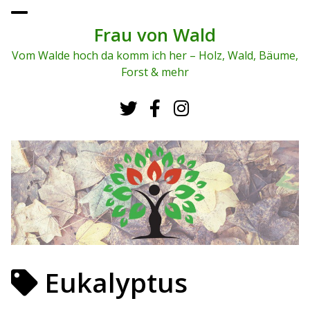
To
ggl
Frau von Wald
e
me
Vom Walde hoch da komm ich her – Holz, Wald, Bäume,
nu
Forst & mehr
Eukalyptus