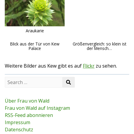
Araukarie
Blick aus der Tür von Kew
Größenvergleich: so klein ist
Palace
der Mensch…
Weitere Bilder aus Kew gibt es auf
Flickr
zu sehen.
S
S
e
e
a
a
r
r
c
Über Frau von Wald
c
h
Frau von Wald auf Instagram
h
f
RSS-Feed abonnieren
o
r
Impressum
:
Datenschutz