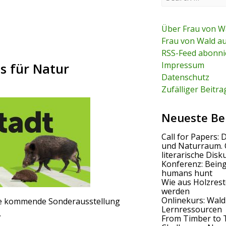
e
a
r
c
Über Frau von W
h
Frau von Wald a
f
RSS-Feed abonni
o
r
Impressum
s für Natur
:
Datenschutz
Zufälliger Beitra
Neueste Be
Call for Papers: 
und Naturraum. 
literarische Disk
Konferenz: Bein
humans hunt
Wie aus Holzrest
werden
Onlinekurs: Wald
die kommende Sonderausstellung
Lernressourcen
.
From Timber to 