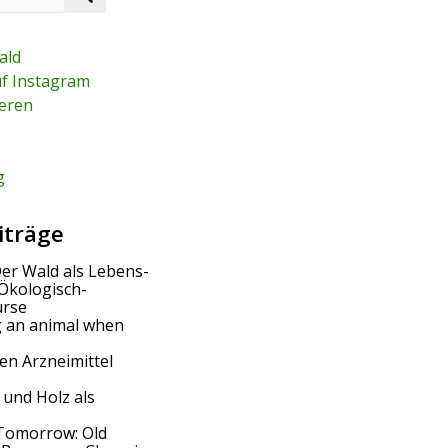
e
a
r
ald
c
uf Instagram
h
eren
g
iträge
Der Wald als Lebens-
Ökologisch-
urse
g an animal when
en Arzneimittel
 und Holz als
Tomorrow: Old