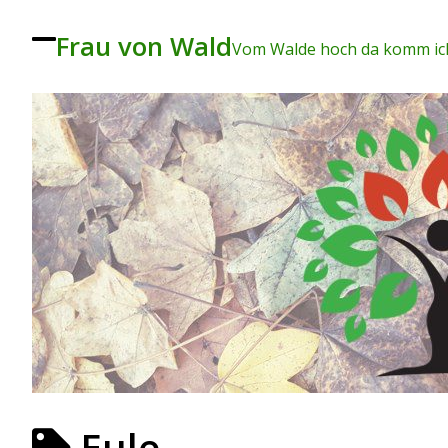
Frau von Wald
To
Vom Walde hoch da komm ich
ggl
e
me
nu
Eule