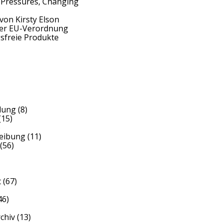
 Pressures, Changing
von Kirsty Elson
der EU-Verordnung
sfreie Produkte
dung
(8)
(15)
)
reibung
(11)
(56)
t
(67)
46)
)
rchiv
(13)