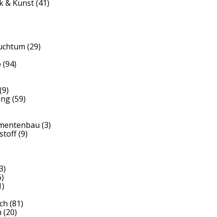
k & Kunst
(41)
auchtum
(29)
b
(94)
(9)
ung
(59)
umentenbau
(3)
stoff
(9)
)
3)
)
1)
ch
(81)
h
(20)