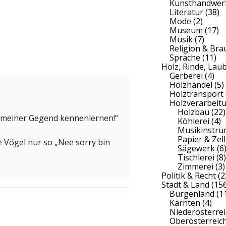
Kunsthandwer
Literatur
(38)
Mode
(2)
Museum
(17)
Musik
(7)
Religion & Br
Sprache
(11)
Holz, Rinde, Lau
Gerberei
(4)
Holzhandel
(5)
Holztransport
Holzverarbeit
Holzbau
(22)
us meiner Gegend kennenlernen!“
Köhlerei
(4)
Musikinstr
Papier & Zell
lle Vögel nur so „Nee sorry bin
Sägewerk
(6
Tischlerei
(8)
Zimmerei
(3)
Politik & Recht
(2
Stadt & Land
(156
Burgenland
(1
Kärnten
(4)
Niederösterrei
Oberösterreic