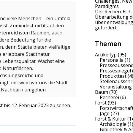
Challenges, New
Paradigms
Der Rechen-Elch 
Überarbeitung 
nd viele Menschen – ein Umfeld,
über entwaldung
lässt. Zumindest nicht auf den
gefordert
 artenreichsten Räumen, auch
dere Bedeutung für die
Themen
n, denn Städte bieten vielfältige,
 erlebbare Stadtnatur
Artikeltyp
(95)
Personalia
(1)
e Lebensqualität. Wächst eine
Presseaussen
d Naturflächen.
Pressespiegel
echslungsreiche und
Produkttest
(4
Stellenaussch
eigt, mit wem wir uns die Stadt
Veranstaltung
en Nachbarn umgehen.
Baum
(70)
Pecherei
(6)
Forst
(93)
t bis 12. Februar 2023 zu sehen.
Forstwirtschaf
Jagd
(27)
Forst & Kultur
(1
Archäologie
(1
Bibliothek & A