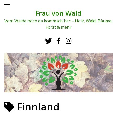
To
ggl
Frau von Wald
e
me
Vom Walde hoch da komm ich her – Holz, Wald, Bäume,
nu
Forst & mehr
Finnland