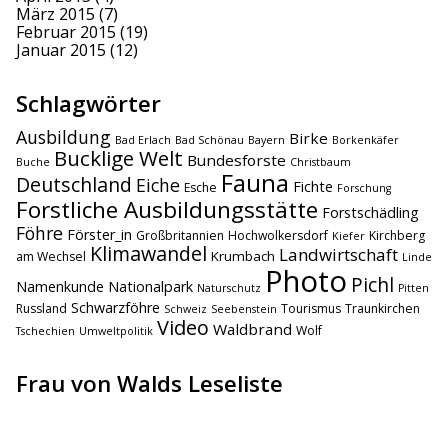
März 2015
(7)
Februar 2015
(19)
Januar 2015
(12)
Schlagwörter
Ausbildung
Birke
Bad Erlach
Bad Schönau
Bayern
Borkenkäfer
Bucklige Welt
Bundesforste
Buche
Christbaum
Fauna
Deutschland
Eiche
Fichte
Esche
Forschung
Forstliche Ausbildungsstätte
Forstschädling
Föhre
Förster_in
Großbritannien
Hochwolkersdorf
Kirchberg
Kiefer
Klimawandel
Landwirtschaft
Krumbach
am Wechsel
Linde
Photo
Pichl
Namenkunde
Nationalpark
Naturschutz
Pitten
Schwarzföhre
Russland
Tourismus
Traunkirchen
Schweiz
Seebenstein
Video
Waldbrand
Wolf
Tschechien
Umweltpolitik
Frau von Walds Leseliste