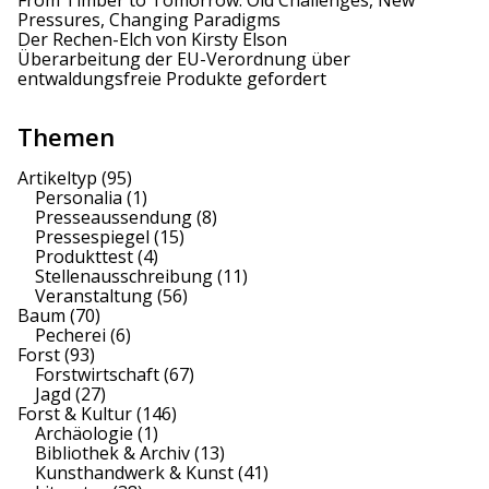
From Timber to Tomorrow: Old Challenges, New
Pressures, Changing Paradigms
Der Rechen-Elch von Kirsty Elson
Überarbeitung der EU-Verordnung über
entwaldungsfreie Produkte gefordert
Themen
Artikeltyp
(95)
Personalia
(1)
Presseaussendung
(8)
Pressespiegel
(15)
Produkttest
(4)
Stellenausschreibung
(11)
Veranstaltung
(56)
Baum
(70)
Pecherei
(6)
Forst
(93)
Forstwirtschaft
(67)
Jagd
(27)
Forst & Kultur
(146)
Archäologie
(1)
Bibliothek & Archiv
(13)
Kunsthandwerk & Kunst
(41)