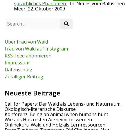
sprachliches Phänomen
„. In: Neues vom Baltischen
Meer, 22. Oktober 2009
S
S
e
e
a
a
r
r
c
Über Frau von Wald
c
h
Frau von Wald auf Instagram
h
f
RSS-Feed abonnieren
o
r
Impressum
:
Datenschutz
Zufälliger Beitrag
Neueste Beiträge
Call for Papers: Der Wald als Lebens- und Naturraum.
Ökologisch-literarische Diskurse
Konferenz: Being an animal when humans hunt
Wie aus Holzresten Arzneimittel werden
Onlinekurs: Wald und Holz als Lernressourcen