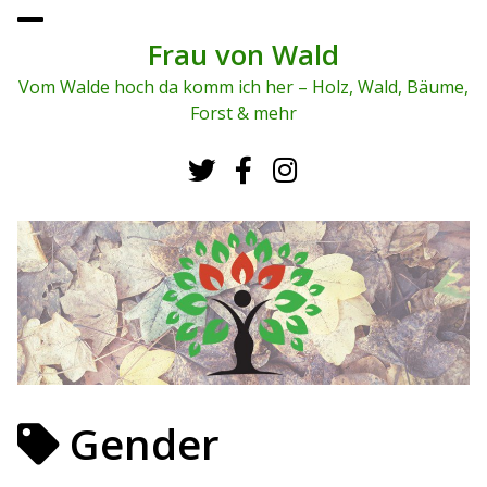
To
ggl
Frau von Wald
e
me
Vom Walde hoch da komm ich her – Holz, Wald, Bäume,
nu
Forst & mehr
Gender