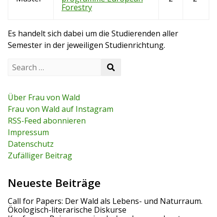
Forestry
Es handelt sich dabei um die Studierenden aller
Semester in der jeweiligen Studienrichtung.
S
S
e
e
a
a
r
r
c
Über Frau von Wald
c
h
Frau von Wald auf Instagram
h
f
RSS-Feed abonnieren
o
r
Impressum
:
Datenschutz
Zufälliger Beitrag
Neueste Beiträge
Call for Papers: Der Wald als Lebens- und Naturraum.
Ökologisch-literarische Diskurse