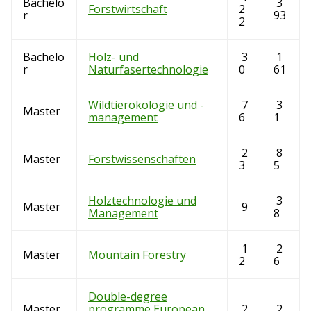
Bachelo
3
Forstwirtschaft
2
r
93
2
Bachelo
Holz- und
3
1
r
Naturfasertechnologie
0
61
Wildtierökologie und -
7
3
Master
management
6
1
2
8
Master
Forstwissenschaften
3
5
Holztechnologie und
3
Master
9
Management
8
1
2
Master
Mountain Forestry
2
6
Double-degree
Master
programme European
2
2