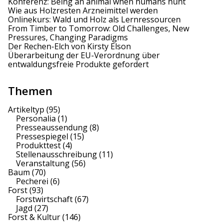
Konferenz: Being an animal when humans hunt
Wie aus Holzresten Arzneimittel werden
Onlinekurs: Wald und Holz als Lernressourcen
From Timber to Tomorrow: Old Challenges, New
Pressures, Changing Paradigms
Der Rechen-Elch von Kirsty Elson
Überarbeitung der EU-Verordnung über
entwaldungsfreie Produkte gefordert
Themen
Artikeltyp
(95)
Personalia
(1)
Presseaussendung
(8)
Pressespiegel
(15)
Produkttest
(4)
Stellenausschreibung
(11)
Veranstaltung
(56)
Baum
(70)
Pecherei
(6)
Forst
(93)
Forstwirtschaft
(67)
Jagd
(27)
Forst & Kultur
(146)