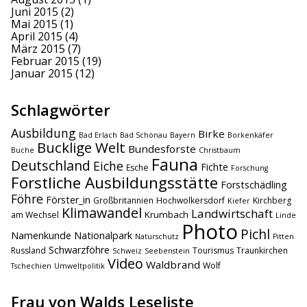
Juni 2015
(2)
Mai 2015
(1)
April 2015
(4)
März 2015
(7)
Februar 2015
(19)
Januar 2015
(12)
Schlagwörter
Ausbildung
Birke
Bad Erlach
Bad Schönau
Bayern
Borkenkäfer
Bucklige Welt
Bundesforste
Buche
Christbaum
Fauna
Deutschland
Eiche
Fichte
Esche
Forschung
Forstliche Ausbildungsstätte
Forstschädling
Föhre
Förster_in
Großbritannien
Hochwolkersdorf
Kirchberg
Kiefer
Klimawandel
Landwirtschaft
Krumbach
am Wechsel
Linde
Photo
Pichl
Namenkunde
Nationalpark
Naturschutz
Pitten
Schwarzföhre
Russland
Tourismus
Traunkirchen
Schweiz
Seebenstein
Video
Waldbrand
Wolf
Tschechien
Umweltpolitik
Frau von Walds Leseliste