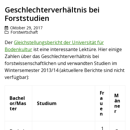
Geschlechterverhältnis bei
Forststudien
Oktober 29, 2017
Forstwirtschaft
Der
Gleichstellungsbericht der Universität für
Bodenkultur
ist eine interessante Lektüre. Hier einige
Zahlen über das Geschlechterverhältnis bei
forstwissenschaftlichen und verwandten Studien im
Wintersemester 2013/14 (aktuellere Berichte sind nicht
verfügbar):
Fr
M
Bachel
a
än
or/Mas
Studium
u
ne
ter
e
r
n
1