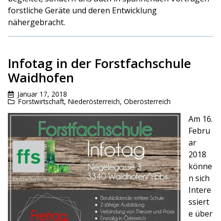
forstliche Geräte und deren Entwicklung
nähergebracht.
Infotag in der Forstfachschule
Waidhofen
Januar 17, 2018
Forstwirtschaft
,
Niederösterreich
,
Oberösterreich
Am 16.
Febru
ar
2018
könne
n sich
Intere
ssiert
e über