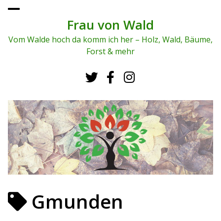
To
ggl
Frau von Wald
e
me
Vom Walde hoch da komm ich her – Holz, Wald, Bäume,
nu
Forst & mehr
Gmunden