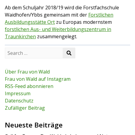
Ab dem Schuljahr 2018/19 wird die Forstfachschule
Waidhofen/Ybbs gemeinsam mit der
Forstlichen
Ausbildungsstätte Ort
zu Europas modernstem
forstlichen Aus- und Weiterbildungszentrum in
Traunkirchen
zusammengelegt.
S
S
e
e
a
a
r
r
c
Über Frau von Wald
c
h
Frau von Wald auf Instagram
h
f
RSS-Feed abonnieren
o
r
Impressum
:
Datenschutz
Zufälliger Beitrag
Neueste Beiträge