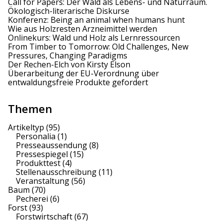
Call for Papers: Der Wald als Lebens- und Naturraum.
Ökologisch-literarische Diskurse
Konferenz: Being an animal when humans hunt
Wie aus Holzresten Arzneimittel werden
Onlinekurs: Wald und Holz als Lernressourcen
From Timber to Tomorrow: Old Challenges, New
Pressures, Changing Paradigms
Der Rechen-Elch von Kirsty Elson
Überarbeitung der EU-Verordnung über
entwaldungsfreie Produkte gefordert
Themen
Artikeltyp
(95)
Personalia
(1)
Presseaussendung
(8)
Pressespiegel
(15)
Produkttest
(4)
Stellenausschreibung
(11)
Veranstaltung
(56)
Baum
(70)
Pecherei
(6)
Forst
(93)
Forstwirtschaft
(67)