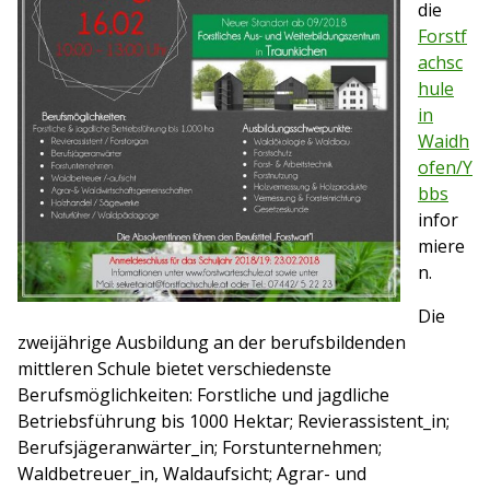
die
Forstf
achsc
hule
in
Waidh
ofen/Y
bbs
infor
miere
n.
Die
zweijährige Ausbildung an der berufsbildenden
mittleren Schule bietet verschiedenste
Berufsmöglichkeiten: Forstliche und jagdliche
Betriebsführung bis 1000 Hektar; Revierassistent_in;
Berufsjägeranwärter_in; Forstunternehmen;
Waldbetreuer_in, Waldaufsicht; Agrar- und