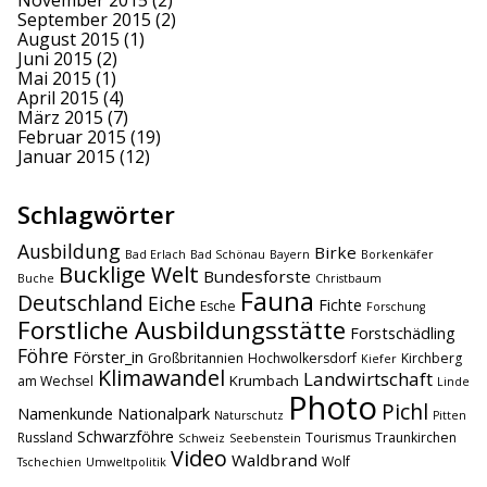
September 2015
(2)
August 2015
(1)
Juni 2015
(2)
Mai 2015
(1)
April 2015
(4)
März 2015
(7)
Februar 2015
(19)
Januar 2015
(12)
Schlagwörter
Ausbildung
Birke
Bad Erlach
Bad Schönau
Bayern
Borkenkäfer
Bucklige Welt
Bundesforste
Buche
Christbaum
Fauna
Deutschland
Eiche
Fichte
Esche
Forschung
Forstliche Ausbildungsstätte
Forstschädling
Föhre
Förster_in
Großbritannien
Hochwolkersdorf
Kirchberg
Kiefer
Klimawandel
Landwirtschaft
Krumbach
am Wechsel
Linde
Photo
Pichl
Namenkunde
Nationalpark
Naturschutz
Pitten
Schwarzföhre
Russland
Tourismus
Traunkirchen
Schweiz
Seebenstein
Video
Waldbrand
Wolf
Tschechien
Umweltpolitik