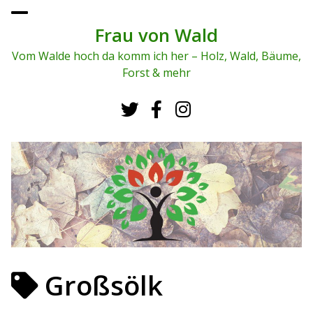
To
ggl
Frau von Wald
e
me
Vom Walde hoch da komm ich her – Holz, Wald, Bäume,
nu
Forst & mehr
Großsölk