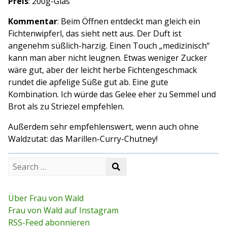
Preis
: 200g-Glas
Kommentar
: Beim Öffnen entdeckt man gleich ein
Fichtenwipferl, das sieht nett aus. Der Duft ist
angenehm süßlich-harzig. Einen Touch „medizinisch“
kann man aber nicht leugnen. Etwas weniger Zucker
wäre gut, aber der leicht herbe Fichtengeschmack
rundet die apfelige Süße gut ab. Eine gute
Kombination. Ich würde das Gelee eher zu Semmel und
Brot als zu Striezel empfehlen.
Außerdem sehr empfehlenswert, wenn auch ohne
Waldzutat: das Marillen-Curry-Chutney!
S
S
e
e
a
a
r
r
c
Über Frau von Wald
c
h
Frau von Wald auf Instagram
h
f
RSS-Feed abonnieren
o