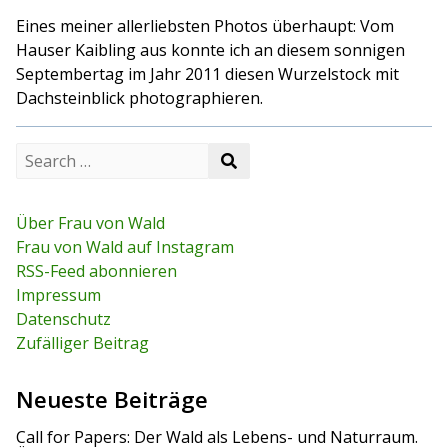
Eines meiner allerliebsten Photos überhaupt: Vom
Hauser Kaibling aus konnte ich an diesem sonnigen
Septembertag im Jahr 2011 diesen Wurzelstock mit
Dachsteinblick photographieren.
S
S
e
e
a
a
r
r
c
Über Frau von Wald
c
h
Frau von Wald auf Instagram
h
f
RSS-Feed abonnieren
o
r
Impressum
:
Datenschutz
Zufälliger Beitrag
Neueste Beiträge
Call for Papers: Der Wald als Lebens- und Naturraum.