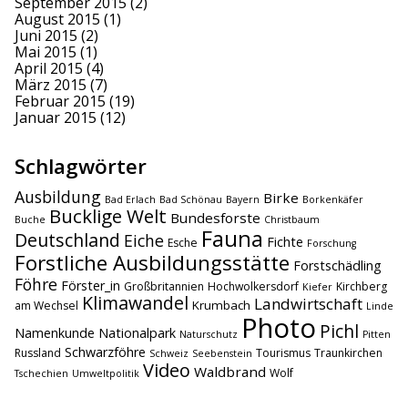
September 2015
(2)
August 2015
(1)
Juni 2015
(2)
Mai 2015
(1)
April 2015
(4)
März 2015
(7)
Februar 2015
(19)
Januar 2015
(12)
Schlagwörter
Ausbildung
Birke
Bad Erlach
Bad Schönau
Bayern
Borkenkäfer
Bucklige Welt
Bundesforste
Buche
Christbaum
Fauna
Deutschland
Eiche
Fichte
Esche
Forschung
Forstliche Ausbildungsstätte
Forstschädling
Föhre
Förster_in
Großbritannien
Hochwolkersdorf
Kirchberg
Kiefer
Klimawandel
Landwirtschaft
Krumbach
am Wechsel
Linde
Photo
Pichl
Namenkunde
Nationalpark
Naturschutz
Pitten
Schwarzföhre
Russland
Tourismus
Traunkirchen
Schweiz
Seebenstein
Video
Waldbrand
Wolf
Tschechien
Umweltpolitik