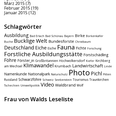
März 2015
(7)
Februar 2015
(19)
Januar 2015
(12)
Schlagwörter
Ausbildung
Birke
Bad Erlach
Bad Schönau
Bayern
Borkenkäfer
Bucklige Welt
Bundesforste
Buche
Christbaum
Fauna
Deutschland
Eiche
Fichte
Esche
Forschung
Forstliche Ausbildungsstätte
Forstschädling
Föhre
Förster_in
Großbritannien
Hochwolkersdorf
Kirchberg
Kiefer
Klimawandel
Landwirtschaft
Krumbach
am Wechsel
Linde
Photo
Pichl
Namenkunde
Nationalpark
Naturschutz
Pitten
Schwarzföhre
Russland
Tourismus
Traunkirchen
Schweiz
Seebenstein
Video
Waldbrand
Wolf
Tschechien
Umweltpolitik
Frau von Walds Leseliste