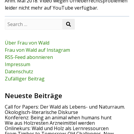
Anm. Mai 2018: Video wegen Urheberrechtsproblemen
leider nicht mehr auf YouTube verfügbar.
S
S
e
e
a
a
r
r
c
Über Frau von Wald
c
h
Frau von Wald auf Instagram
h
f
RSS-Feed abonnieren
o
r
Impressum
:
Datenschutz
Zufälliger Beitrag
Neueste Beiträge
Call for Papers: Der Wald als Lebens- und Naturraum.
Ökologisch-literarische Diskurse
Konferenz: Being an animal when humans hunt
Wie aus Holzresten Arzneimittel werden
Onlinekurs: Wald und Holz als Lernressourcen
From Timber to Tomorrow: Old Challenges, New