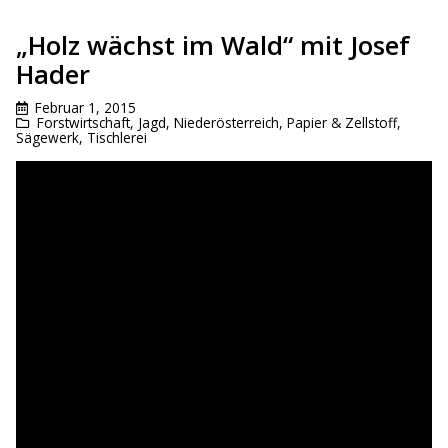
„Holz wächst im Wald“ mit Josef
Hader
Februar 1, 2015
Forstwirtschaft
,
Jagd
,
Niederösterreich
,
Papier & Zellstoff
,
Sägewerk
,
Tischlerei