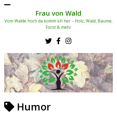
To
ggl
Frau von Wald
e
me
Vom Walde hoch da komm ich her – Holz, Wald, Bäume,
nu
Forst & mehr
Humor