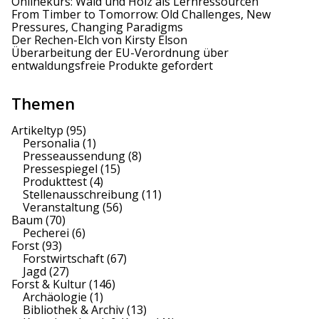
Onlinekurs: Wald und Holz als Lernressourcen
From Timber to Tomorrow: Old Challenges, New
Pressures, Changing Paradigms
Der Rechen-Elch von Kirsty Elson
Überarbeitung der EU-Verordnung über
entwaldungsfreie Produkte gefordert
Themen
Artikeltyp
(95)
Personalia
(1)
Presseaussendung
(8)
Pressespiegel
(15)
Produkttest
(4)
Stellenausschreibung
(11)
Veranstaltung
(56)
Baum
(70)
Pecherei
(6)
Forst
(93)
Forstwirtschaft
(67)
Jagd
(27)
Forst & Kultur
(146)
Archäologie
(1)
Bibliothek & Archiv
(13)