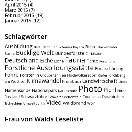
April 2015
(4)
März 2015
(7)
Februar 2015
(19)
Januar 2015
(12)
Schlagwörter
Ausbildung
Birke
Bad Erlach
Bad Schönau
Bayern
Borkenkäfer
Bucklige Welt
Bundesforste
Buche
Christbaum
Fauna
Deutschland
Eiche
Fichte
Esche
Forschung
Forstliche Ausbildungsstätte
Forstschädling
Föhre
Förster_in
Großbritannien
Hochwolkersdorf
Kirchberg
Kiefer
Klimawandel
Landwirtschaft
Krumbach
am Wechsel
Linde
Photo
Pichl
Namenkunde
Nationalpark
Naturschutz
Pitten
Schwarzföhre
Russland
Tourismus
Traunkirchen
Schweiz
Seebenstein
Video
Waldbrand
Wolf
Tschechien
Umweltpolitik
Frau von Walds Leseliste