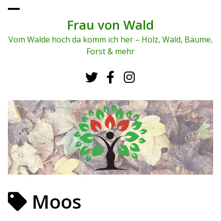
To
ggl
Frau von Wald
e
me
Vom Walde hoch da komm ich her – Holz, Wald, Bäume,
nu
Forst & mehr
Moos