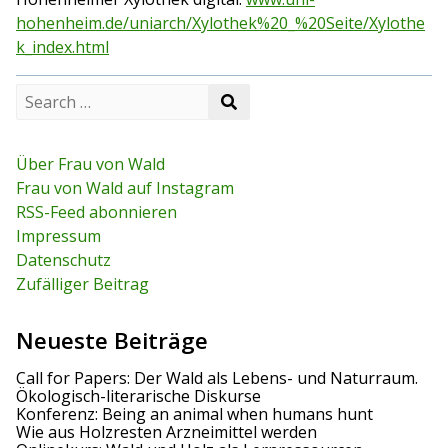
hohenheim.de/uniarch/Xylothek%20_%20Seite/Xylothe
k_index.html
S
S
e
e
a
a
r
r
c
Über Frau von Wald
c
h
Frau von Wald auf Instagram
h
f
RSS-Feed abonnieren
o
r
Impressum
:
Datenschutz
Zufälliger Beitrag
Neueste Beiträge
Call for Papers: Der Wald als Lebens- und Naturraum.
Ökologisch-literarische Diskurse
Konferenz: Being an animal when humans hunt
Wie aus Holzresten Arzneimittel werden