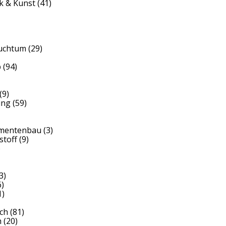
k & Kunst
(41)
auchtum
(29)
b
(94)
(9)
ung
(59)
umentenbau
(3)
stoff
(9)
)
3)
)
1)
ch
(81)
h
(20)