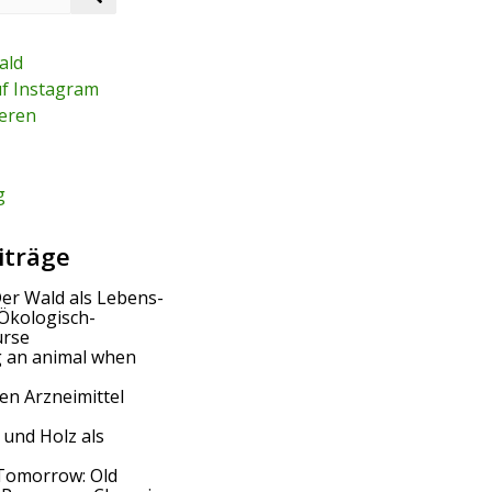
e
a
r
ald
c
uf Instagram
h
eren
g
iträge
Der Wald als Lebens-
Ökologisch-
urse
g an animal when
en Arzneimittel
 und Holz als
Tomorrow: Old