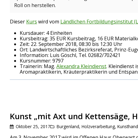
Roll on herstellen.
Dieser
Kurs
wird vom
Ländlichen Fortbildungsinstitut (
Kursdauer: 4 Einheiten
Kursbeitrag: 35 EUR Kursbeitrag, 16 EUR Materialko
Zeit: 22. September 2018, 08:30 bis 12:30 Uhr
Ort: Landwirtschaftliches Bezirksreferat, Prinz-Eu
Information: Luis Göschl, Tel. 02682/702421
Kursnummer: 9797
Trainerin: Mag.
Alexandra Kleindienst
. Kleindienst
Aromapraktikerin, Kräuterpraktikerin und Entspan
Kunst „mit Axt und Kettensäge,
Oktober 25, 2017
Burgenland
,
Holzverarbeitung
,
Kunsthand
Am 3. November 2017 wird im Offenen Haus Oberwart d