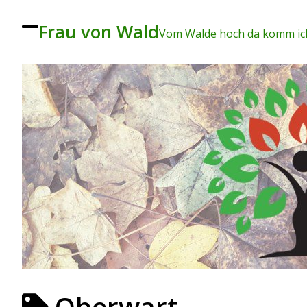
Frau von Wald
To
Vom Walde hoch da komm ich
ggl
e
me
nu
Oberwart