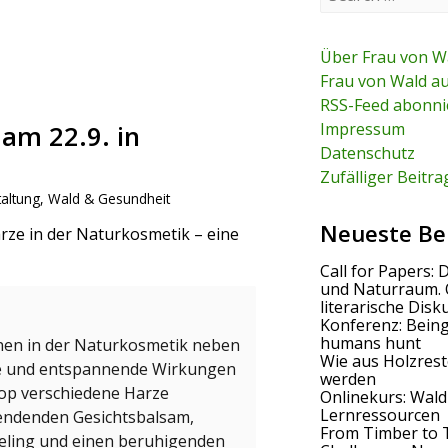
e
a
r
c
Über Frau von W
h
Frau von Wald a
f
RSS-Feed abonni
o
r
Impressum
 am 22.9. in
:
Datenschutz
Zufälliger Beitra
altung
,
Wald & Gesundheit
Neueste Be
rze in der Naturkosmetik – eine
Call for Papers: 
und Naturraum. 
literarische Disk
Konferenz: Bein
humans hunt
en in der Naturkosmetik neben
Wie aus Holzrest
de und entspannende Wirkungen
werden
hop verschiedene Harze
Onlinekurs: Wald
Lernressourcen
endenden Gesichtsbalsam,
From Timber to 
eling und einen beruhigenden