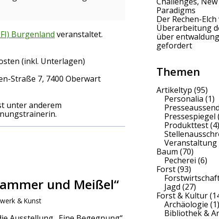
Challenges, New
Paradigms
Der Rechen-Elch 
Überarbeitung 
LFI) Burgenland
veranstaltet.
über entwaldung
gefordert
sten (inkl. Unterlagen)
Themen
gen-Straße 7, 7400 Oberwart
Artikeltyp
(95)
Personalia
(1)
 ist unter anderem
Presseaussen
nungstrainerin.
Pressespiegel
Produkttest
(4
Stellenaussch
Veranstaltung
Baum
(70)
Pecherei
(6)
Forst
(93)
Forstwirtschaf
 Hammer und Meißel“
Jagd
(27)
Forst & Kultur
(1
werk & Kunst
Archäologie
(1
Bibliothek & A
ie Ausstellung „Eine Begegnung“