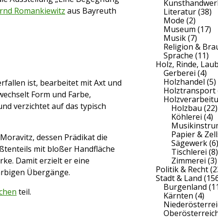
Kunsthandwer
rnd Romankiewitz
aus Bayreuth
Literatur
(38)
Mode
(2)
Museum
(17)
Musik
(7)
Religion & Br
Sprache
(11)
Holz, Rinde, Lau
Gerberei
(4)
Holzhandel
(5)
fallen ist, bearbeitet mit Axt und
Holztransport
wechselt Form und Farbe,
Holzverarbeit
nd verzichtet auf das typisch
Holzbau
(22)
Köhlerei
(4)
Musikinstr
Papier & Zell
 Moravitz, dessen Prädikat die
Sägewerk
(6
ßtenteils mit bloßer Handfläche
Tischlerei
(8)
Zimmerei
(3)
ke. Damit erzielt er eine
Politik & Recht
(2
farbigen Übergänge.
Stadt & Land
(156
Burgenland
(1
ochen
teil.
Kärnten
(4)
Niederösterrei
Oberösterreic