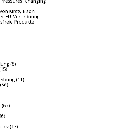
 Pressures, Changing
von Kirsty Elson
der EU-Verordnung
sfreie Produkte
dung
(8)
(15)
)
reibung
(11)
(56)
t
(67)
46)
)
rchiv
(13)