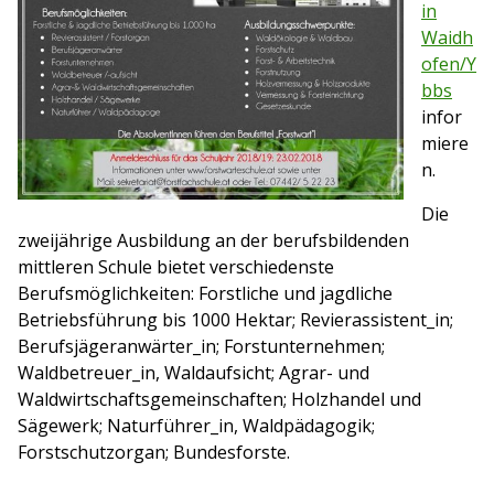
in
Waidh
ofen/Y
bbs
infor
miere
n.
Die
zweijährige Ausbildung an der berufsbildenden
mittleren Schule bietet verschiedenste
Berufsmöglichkeiten: Forstliche und jagdliche
Betriebsführung bis 1000 Hektar; Revierassistent_in;
Berufsjägeranwärter_in; Forstunternehmen;
Waldbetreuer_in, Waldaufsicht; Agrar- und
Waldwirtschaftsgemeinschaften; Holzhandel und
Sägewerk; Naturführer_in, Waldpädagogik;
Forstschutzorgan; Bundesforste.