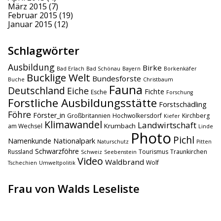
März 2015
(7)
Februar 2015
(19)
Januar 2015
(12)
Schlagwörter
Ausbildung
Birke
Bad Erlach
Bad Schönau
Bayern
Borkenkäfer
Bucklige Welt
Bundesforste
Buche
Christbaum
Fauna
Deutschland
Eiche
Fichte
Esche
Forschung
Forstliche Ausbildungsstätte
Forstschädling
Föhre
Förster_in
Großbritannien
Hochwolkersdorf
Kirchberg
Kiefer
Klimawandel
Landwirtschaft
Krumbach
am Wechsel
Linde
Photo
Pichl
Namenkunde
Nationalpark
Naturschutz
Pitten
Schwarzföhre
Russland
Tourismus
Traunkirchen
Schweiz
Seebenstein
Video
Waldbrand
Wolf
Tschechien
Umweltpolitik
Frau von Walds Leseliste