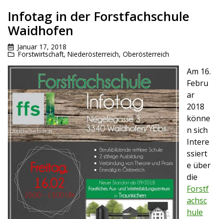
Infotag in der Forstfachschule
Waidhofen
Januar 17, 2018
Forstwirtschaft
,
Niederösterreich
,
Oberösterreich
Am 16.
Febru
ar
2018
könne
n sich
Intere
ssiert
e über
die
Forstf
achsc
hule