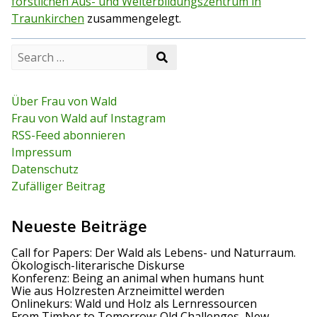
forstlichen Aus- und Weiterbildungszentrum in
Traunkirchen
zusammengelegt.
S
S
e
e
a
a
r
r
c
Über Frau von Wald
c
h
Frau von Wald auf Instagram
h
f
RSS-Feed abonnieren
o
r
Impressum
:
Datenschutz
Zufälliger Beitrag
Neueste Beiträge
Call for Papers: Der Wald als Lebens- und Naturraum.
Ökologisch-literarische Diskurse
Konferenz: Being an animal when humans hunt
Wie aus Holzresten Arzneimittel werden
Onlinekurs: Wald und Holz als Lernressourcen
From Timber to Tomorrow: Old Challenges, New