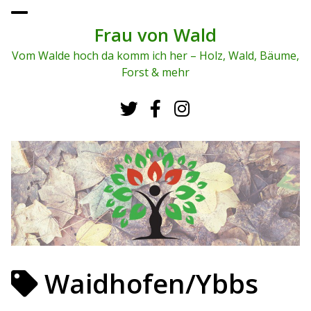
To
ggl
Frau von Wald
e
me
Vom Walde hoch da komm ich her – Holz, Wald, Bäume,
nu
Forst & mehr
Waidhofen/Ybbs