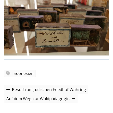
Indonesien
B
P
Besuch am Jüdischen Friedhof Währing
r
e
e
N
Auf dem Weg zur Waldpädagogin
v
e
i
i
x
o
t