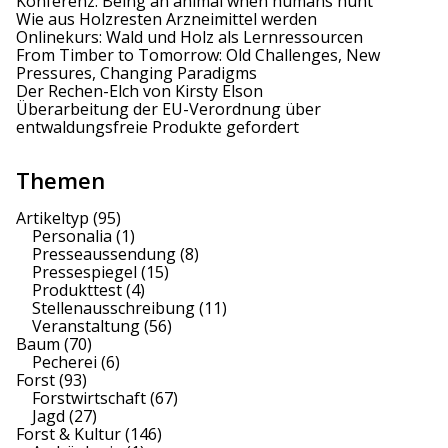
Konferenz: Being an animal when humans hunt
Wie aus Holzresten Arzneimittel werden
o
Onlinekurs: Wald und Holz als Lernressourcen
From Timber to Tomorrow: Old Challenges, New
n
Pressures, Changing Paradigms
Der Rechen-Elch von Kirsty Elson
Überarbeitung der EU-Verordnung über
entwaldungsfreie Produkte gefordert
Themen
Artikeltyp
(95)
Personalia
(1)
Presseaussendung
(8)
Pressespiegel
(15)
Produkttest
(4)
Stellenausschreibung
(11)
Veranstaltung
(56)
Baum
(70)
Pecherei
(6)
Forst
(93)
Forstwirtschaft
(67)
Jagd
(27)
Forst & Kultur
(146)