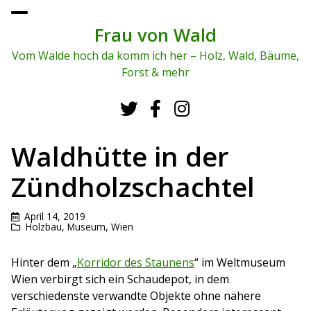
To
ggl
Frau von Wald
e
me
Vom Walde hoch da komm ich her – Holz, Wald, Bäume,
nu
Forst & mehr
Waldhütte in der
Zündholzschachtel
April 14, 2019
Holzbau
,
Museum
,
Wien
Hinter dem „
Korridor des Staunens
“ im Weltmuseum
Wien verbirgt sich ein Schaudepot, in dem
verschiedenste verwandte Objekte ohne nähere