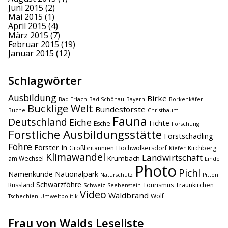
Juni 2015
(2)
Mai 2015
(1)
April 2015
(4)
März 2015
(7)
Februar 2015
(19)
Januar 2015
(12)
Schlagwörter
Ausbildung
Birke
Bad Erlach
Bad Schönau
Bayern
Borkenkäfer
Bucklige Welt
Bundesforste
Buche
Christbaum
Fauna
Deutschland
Eiche
Fichte
Esche
Forschung
Forstliche Ausbildungsstätte
Forstschädling
Föhre
Förster_in
Großbritannien
Hochwolkersdorf
Kirchberg
Kiefer
Klimawandel
Landwirtschaft
Krumbach
am Wechsel
Linde
Photo
Pichl
Namenkunde
Nationalpark
Naturschutz
Pitten
Schwarzföhre
Russland
Tourismus
Traunkirchen
Schweiz
Seebenstein
Video
Waldbrand
Wolf
Tschechien
Umweltpolitik
Frau von Walds Leseliste