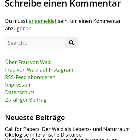
Schreibe einen Kommentar
t
u
p
s
o
r
p
s
Du musst
angemeldet
sein, um einen Kommentar
o
t
a
s
abzugeben.
t
g
S
S
e
s
e
a
a
r
n
r
c
Über Frau von Wald
c
h
a
Frau von Wald auf Instagram
h
f
RSS-Feed abonnieren
o
v
r
Impressum
:
i
Datenschutz
Zufälliger Beitrag
g
a
Neueste Beiträge
t
Call for Papers: Der Wald als Lebens- und Naturraum.
Ökologisch-literarische Diskurse
i