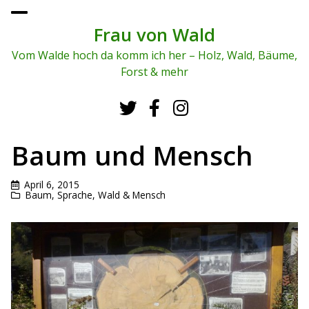
To
ggl
Frau von Wald
e
me
Vom Walde hoch da komm ich her – Holz, Wald, Bäume,
nu
Forst & mehr
Baum und Mensch
April 6, 2015
Baum
,
Sprache
,
Wald & Mensch