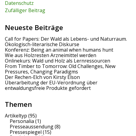
:
i
Datenschutz
Zufälliger Beitrag
g
a
Neueste Beiträge
t
Call for Papers: Der Wald als Lebens- und Naturraum.
Ökologisch-literarische Diskurse
i
Konferenz: Being an animal when humans hunt
Wie aus Holzresten Arzneimittel werden
o
Onlinekurs: Wald und Holz als Lernressourcen
From Timber to Tomorrow: Old Challenges, New
n
Pressures, Changing Paradigms
Der Rechen-Elch von Kirsty Elson
Überarbeitung der EU-Verordnung über
entwaldungsfreie Produkte gefordert
Themen
Artikeltyp
(95)
Personalia
(1)
Presseaussendung
(8)
Pressespiegel
(15)