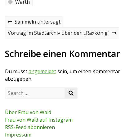
Warth
B
P
Sammeln untersagt
r
e
e
N
Vortrag im Stadtarchiv über den „Raxkönig“
v
e
i
i
x
o
t
Schreibe einen Kommentar
t
u
p
s
o
r
p
s
Du musst
angemeldet
sein, um einen Kommentar
o
t
a
s
abzugeben.
t
g
S
S
e
s
e
a
a
r
n
r
c
Über Frau von Wald
c
h
a
Frau von Wald auf Instagram
h
f
RSS-Feed abonnieren
o
v
r
Impressum