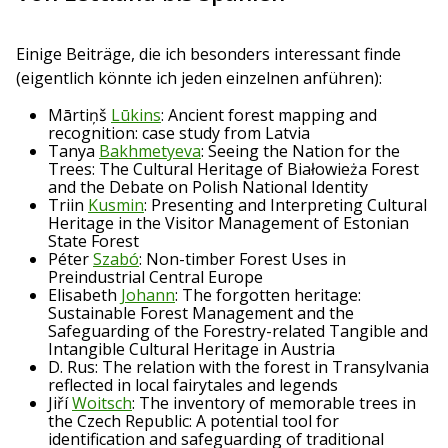
Einige Beiträge, die ich besonders interessant finde
(eigentlich könnte ich jeden einzelnen anführen):
Mārtiņš
Lūkins
: Ancient forest mapping and
recognition: case study from Latvia
Tanya
Bakhmetyeva
: Seeing the Nation for the
Trees: The Cultural Heritage of Białowieża Forest
and the Debate on Polish National Identity
Triin
Kusmin
: Presenting and Interpreting Cultural
Heritage in the Visitor Management of Estonian
State Forest
Péter
Szabó
: Non-timber Forest Uses in
Preindustrial Central Europe
Elisabeth
Johann
: The forgotten heritage:
Sustainable Forest Management and the
Safeguarding of the Forestry-related Tangible and
Intangible Cultural Heritage in Austria
D. Rus: The relation with the forest in Transylvania
reflected in local fairytales and legends
Jiří
Woitsch
: The inventory of memorable trees in
the Czech Republic: A potential tool for
identification and safeguarding of traditional