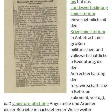
ms
hat das
Landesverteidigung
sministerium
einvernehmlich mit
dem
Kriegsministerium
in Anbetracht der
großen
militärischen und
volkswirtschaftliche
n Bedeutung, die
der
Aufrechterhaltung
der
forstwirtschaftliche
n Betriebe
zukommt, verfügt,
daß
landsturmpflichtige
Angestellte und Arbeiter
dieser Betriebe in nachstehender Weise weiter