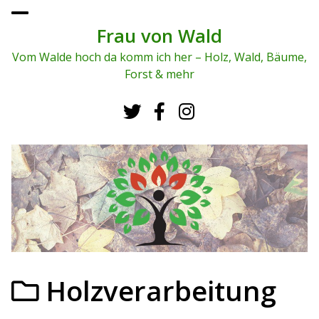
To
ggl
Frau von Wald
e
me
Vom Walde hoch da komm ich her – Holz, Wald, Bäume,
nu
Forst & mehr
Holzverarbeitung