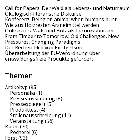
t
Call for Papers: Der Wald als Lebens- und Naturraum.
i
Ökologisch-literarische Diskurse
Konferenz: Being an animal when humans hunt
o
Wie aus Holzresten Arzneimittel werden
Onlinekurs: Wald und Holz als Lernressourcen
n
From Timber to Tomorrow: Old Challenges, New
Pressures, Changing Paradigms
Der Rechen-Elch von Kirsty Elson
Überarbeitung der EU-Verordnung über
entwaldungsfreie Produkte gefordert
Themen
Artikeltyp
(95)
Personalia
(1)
Presseaussendung
(8)
Pressespiegel
(15)
Produkttest
(4)
Stellenausschreibung
(11)
Veranstaltung
(56)
Baum
(70)
Pecherei
(6)
Forst
(93)