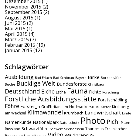
Dezember 2015
(1)
November 2015
(2)
September 2015
(2)
August 2015
(1)
Juni 2015
(2)
Mai 2015
(1)
April 2015
(4)
März 2015
(7)
Februar 2015
(19)
Januar 2015
(12)
Schlagwörter
Ausbildung
Birke
Bad Erlach
Bad Schönau
Bayern
Borkenkäfer
Bucklige Welt
Bundesforste
Buche
Christbaum
Fauna
Deutschland
Eiche
Fichte
Esche
Forschung
Forstliche Ausbildungsstätte
Forstschädling
Föhre
Förster_in
Großbritannien
Hochwolkersdorf
Kirchberg
Kiefer
Klimawandel
Landwirtschaft
Krumbach
am Wechsel
Linde
Photo
Pichl
Namenkunde
Nationalpark
Naturschutz
Pitten
Schwarzföhre
Russland
Tourismus
Traunkirchen
Schweiz
Seebenstein
Video
Waldbrand
Wolf
Tschechien
Umweltpolitik