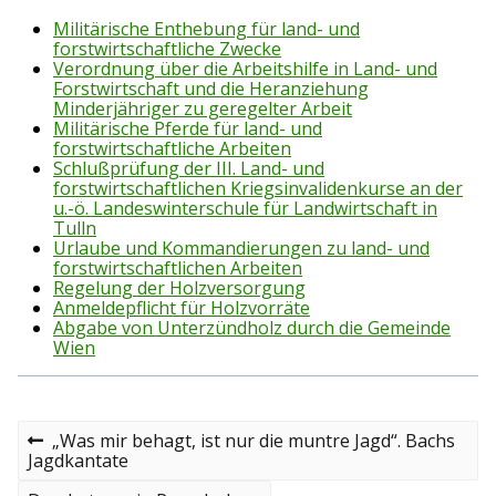
Militärische Enthebung für land- und
forstwirtschaftliche Zwecke
Verordnung über die Arbeitshilfe in Land- und
Forstwirtschaft und die Heranziehung
Minderjähriger zu geregelter Arbeit
Militärische Pferde für land- und
forstwirtschaftliche Arbeiten
Schlußprüfung der III. Land- und
forstwirtschaftlichen Kriegsinvalidenkurse an der
u.-ö. Landeswinterschule für Landwirtschaft in
Tulln
Urlaube und Kommandierungen zu land- und
forstwirtschaftlichen Arbeiten
Regelung der Holzversorgung
Anmeldepflicht für Holzvorräte
Abgabe von Unterzündholz durch die Gemeinde
Wien
B
P
„Was mir behagt, ist nur die muntre Jagd“. Bachs
r
Jagdkantate
e
e