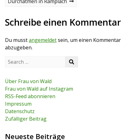
v
N
Durchatmen in Ramplach
i
i
e
o
x
t
u
t
Schreibe einen Kommentar
s
p
r
p
o
o
s
a
Du musst
angemeldet
sein, um einen Kommentar
s
t
t
abzugeben.
g
S
s
S
e
e
a
n
a
r
r
c
Über Frau von Wald
a
c
h
Frau von Wald auf Instagram
h
f
v
RSS-Feed abonnieren
o
r
Impressum
i
:
Datenschutz
g
Zufälliger Beitrag
a
Neueste Beiträge