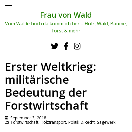
To
ggl
Frau von Wald
e
me
Vom Walde hoch da komm ich her – Holz, Wald, Bäume,
nu
Forst & mehr
Erster Weltkrieg:
militärische
Bedeutung der
Forstwirtschaft
September 3, 2018
Forstwirtschaft
,
Holztransport
,
Politik & Recht
,
Sägewerk