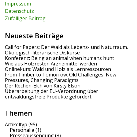
r
Impressum
i
:
Datenschutz
g
Zufälliger Beitrag
a
Neueste Beiträge
t
Call for Papers: Der Wald als Lebens- und Naturraum.
i
Ökologisch-literarische Diskurse
Konferenz: Being an animal when humans hunt
o
Wie aus Holzresten Arzneimittel werden
Onlinekurs: Wald und Holz als Lernressourcen
n
From Timber to Tomorrow: Old Challenges, New
Pressures, Changing Paradigms
Der Rechen-Elch von Kirsty Elson
Überarbeitung der EU-Verordnung über
entwaldungsfreie Produkte gefordert
Themen
Artikeltyp
(95)
Personalia
(1)
Presseaussendung
(8)