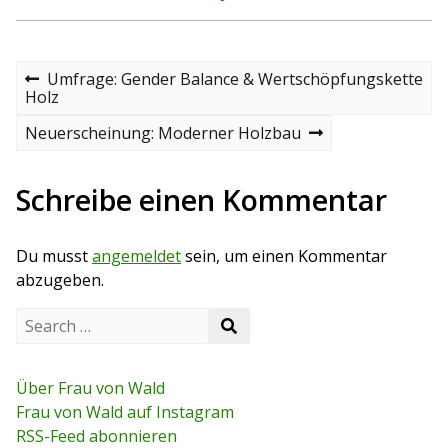
B
P
Umfrage: Gender Balance & Wertschöpfungskette
r
Holz
e
e
v
N
Neuerscheinung: Moderner Holzbau
i
i
e
o
x
t
u
t
Schreibe einen Kommentar
s
p
r
p
o
o
s
a
Du musst
angemeldet
sein, um einen Kommentar
s
t
t
abzugeben.
g
S
s
S
e
e
a
n
a
r
r
c
Über Frau von Wald
a
c
h
Frau von Wald auf Instagram
h
f
v
RSS-Feed abonnieren
o