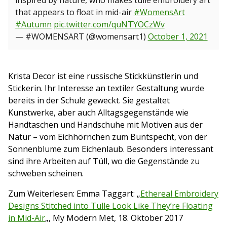
inspired by nature, who makes tulle embroidery art
that appears to float in mid-air
#WomensArt
#Autumn
pic.twitter.com/quNTYOCzWv
— #WOMENSART (@womensart1)
October 1, 2021
Krista Decor ist eine russische Stickkünstlerin und
Stickerin. Ihr Interesse an textiler Gestaltung wurde
bereits in der Schule geweckt. Sie gestaltet
Kunstwerke, aber auch Alltagsgegenstände wie
Handtaschen und Handschuhe mit Motiven aus der
Natur – vom Eichhörnchen zum Buntspecht, von der
Sonnenblume zum Eichenlaub. Besonders interessant
sind ihre Arbeiten auf Tüll, wo die Gegenstände zu
schweben scheinen.
Zum Weiterlesen: Emma Taggart: „
Ethereal Embroidery
Designs Stitched into Tulle Look Like They’re Floating
in Mid-Air
„, My Modern Met, 18. Oktober 2017