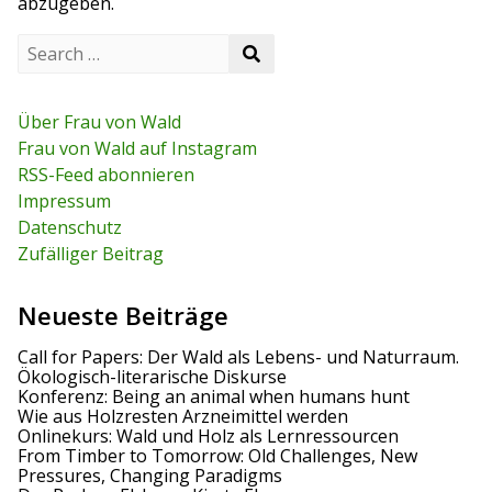
abzugeben.
g
S
s
S
e
e
a
n
a
r
r
c
Über Frau von Wald
a
c
h
Frau von Wald auf Instagram
h
f
v
RSS-Feed abonnieren
o
r
Impressum
i
:
Datenschutz
g
Zufälliger Beitrag
a
Neueste Beiträge
t
Call for Papers: Der Wald als Lebens- und Naturraum.
i
Ökologisch-literarische Diskurse
Konferenz: Being an animal when humans hunt
o
Wie aus Holzresten Arzneimittel werden
Onlinekurs: Wald und Holz als Lernressourcen
n
From Timber to Tomorrow: Old Challenges, New
Pressures, Changing Paradigms