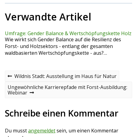
Verwandte Artikel
Umfrage: Gender Balance & Wertschöpfungskette Holz
Wie wirkt sich Gender Balance auf die Resilienz des
Forst- und Holzsektors - entlang der gesamten
waldbasierten Wertschöpfungskette - aus?…
B
P
Wildnis Stadt: Ausstellung im Haus für Natur
r
e
e
N
Ungewöhnliche Karrierepfade mit Forst-Ausbildung:
v
e
Webinar
i
i
x
o
t
t
u
p
Schreibe einen Kommentar
s
o
r
p
s
o
t
a
Du musst
angemeldet
sein, um einen Kommentar
s
t