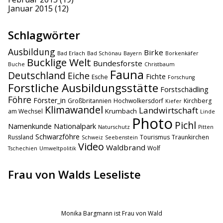
Januar 2015
(12)
Schlagwörter
Ausbildung
Birke
Bad Erlach
Bad Schönau
Bayern
Borkenkäfer
Bucklige Welt
Bundesforste
Buche
Christbaum
Fauna
Deutschland
Eiche
Fichte
Esche
Forschung
Forstliche Ausbildungsstätte
Forstschädling
Föhre
Förster_in
Großbritannien
Hochwolkersdorf
Kirchberg
Kiefer
Klimawandel
Landwirtschaft
Krumbach
am Wechsel
Linde
Photo
Pichl
Namenkunde
Nationalpark
Naturschutz
Pitten
Schwarzföhre
Russland
Tourismus
Traunkirchen
Schweiz
Seebenstein
Video
Waldbrand
Wolf
Tschechien
Umweltpolitik
Frau von Walds Leseliste
Monika Bargmann ist Frau von Wald