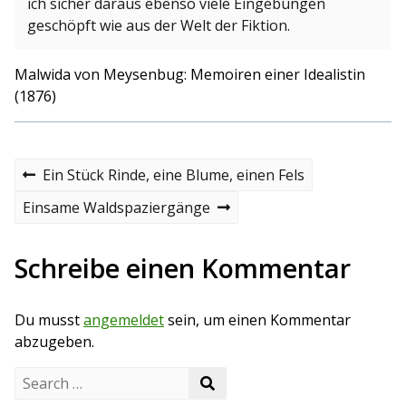
ich sicher daraus ebenso viele Eingebungen
geschöpft wie aus der Welt der Fiktion.
Malwida von Meysenbug:
Memoiren einer Idealistin
(1876)
B
P
Ein Stück Rinde, eine Blume, einen Fels
r
e
e
N
Einsame Waldspaziergänge
v
e
i
i
x
o
t
Schreibe einen Kommentar
t
u
p
s
o
r
p
s
Du musst
angemeldet
sein, um einen Kommentar
o
t
a
s
abzugeben.
t
g
S
S
e
s
e