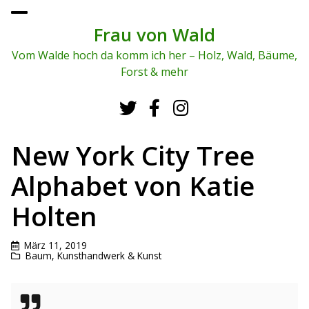
To
ggl
Frau von Wald
e
me
Vom Walde hoch da komm ich her – Holz, Wald, Bäume,
nu
Forst & mehr
New York City Tree
Alphabet von Katie
Holten
März 11, 2019
Baum
,
Kunsthandwerk & Kunst