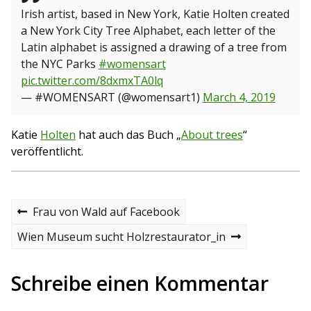
Irish artist, based in New York, Katie Holten created
a New York City Tree Alphabet, each letter of the
Latin alphabet is assigned a drawing of a tree from
the NYC Parks
#womensart
pic.twitter.com/8dxmxTA0lq
— #WOMENSART (@womensart1)
March 4, 2019
Katie
Holten
hat auch das Buch „
About trees
“
veröffentlicht.
B
P
Frau von Wald auf Facebook
r
e
e
N
Wien Museum sucht Holzrestaurator_in
v
e
i
i
x
o
t
Schreibe einen Kommentar
t
u
p
s
o
r
p
s