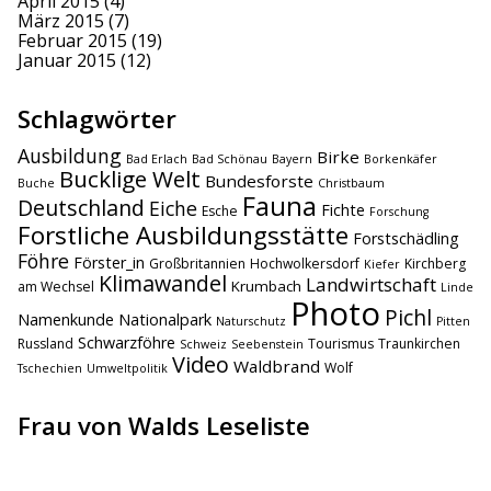
April 2015
(4)
März 2015
(7)
Februar 2015
(19)
Januar 2015
(12)
Schlagwörter
Ausbildung
Birke
Bad Erlach
Bad Schönau
Bayern
Borkenkäfer
Bucklige Welt
Bundesforste
Buche
Christbaum
Fauna
Deutschland
Eiche
Fichte
Esche
Forschung
Forstliche Ausbildungsstätte
Forstschädling
Föhre
Förster_in
Großbritannien
Hochwolkersdorf
Kirchberg
Kiefer
Klimawandel
Landwirtschaft
Krumbach
am Wechsel
Linde
Photo
Pichl
Namenkunde
Nationalpark
Naturschutz
Pitten
Schwarzföhre
Russland
Tourismus
Traunkirchen
Schweiz
Seebenstein
Video
Waldbrand
Wolf
Tschechien
Umweltpolitik
Frau von Walds Leseliste