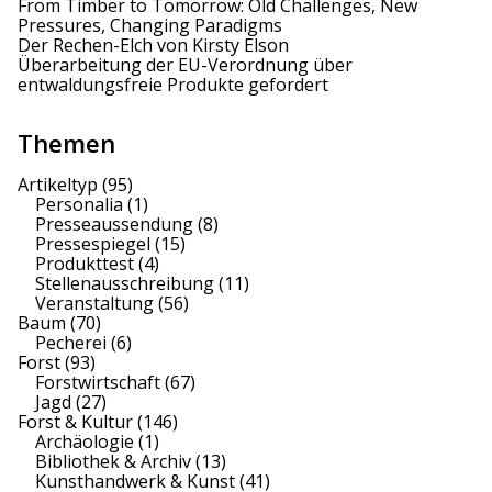
From Timber to Tomorrow: Old Challenges, New
n
Pressures, Changing Paradigms
Der Rechen-Elch von Kirsty Elson
Überarbeitung der EU-Verordnung über
entwaldungsfreie Produkte gefordert
Themen
Artikeltyp
(95)
Personalia
(1)
Presseaussendung
(8)
Pressespiegel
(15)
Produkttest
(4)
Stellenausschreibung
(11)
Veranstaltung
(56)
Baum
(70)
Pecherei
(6)
Forst
(93)
Forstwirtschaft
(67)
Jagd
(27)
Forst & Kultur
(146)
Archäologie
(1)
Bibliothek & Archiv
(13)
Kunsthandwerk & Kunst
(41)