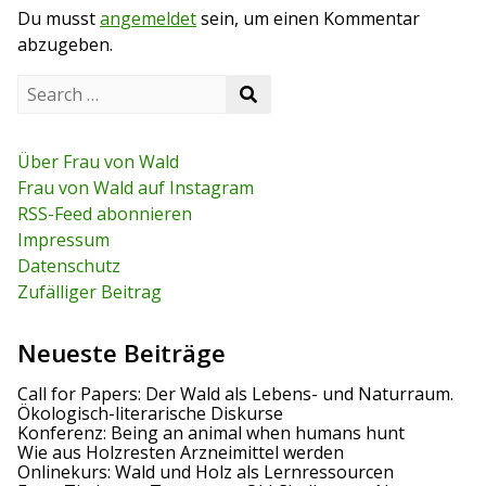
Du musst
angemeldet
sein, um einen Kommentar
o
t
a
s
abzugeben.
t
g
S
S
e
s
e
a
a
r
n
r
c
Über Frau von Wald
c
h
a
Frau von Wald auf Instagram
h
f
RSS-Feed abonnieren
o
v
r
Impressum
:
i
Datenschutz
Zufälliger Beitrag
g
a
Neueste Beiträge
t
Call for Papers: Der Wald als Lebens- und Naturraum.
Ökologisch-literarische Diskurse
i
Konferenz: Being an animal when humans hunt
Wie aus Holzresten Arzneimittel werden
o
Onlinekurs: Wald und Holz als Lernressourcen