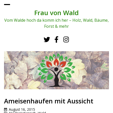
To
ggl
Frau von Wald
e
me
Vom Walde hoch da komm ich her – Holz, Wald, Bäume,
nu
Forst & mehr
Ameisenhaufen mit Aussicht
August 16, 2015