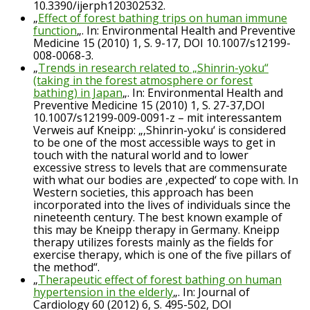
10.3390/ijerph120302532.
„
Effect of forest bathing trips on human immune
function
„. In: Environmental Health and Preventive
Medicine 15 (2010) 1, S. 9-17, DOI 10.1007/s12199-
008-0068-3.
„
Trends in research related to „Shinrin-yoku“
(taking in the forest atmosphere or forest
bathing) in Japan
„. In: Environmental Health and
Preventive Medicine 15 (2010) 1, S. 27-37,DOI
10.1007/s12199-009-0091-z – mit interessantem
Verweis auf Kneipp: „‚Shinrin-yoku‘ is considered
to be one of the most accessible ways to get in
touch with the natural world and to lower
excessive stress to levels that are commensurate
with what our bodies are ‚expected‘ to cope with. In
Western societies, this approach has been
incorporated into the lives of individuals since the
nineteenth century. The best known example of
this may be Kneipp therapy in Germany. Kneipp
therapy utilizes forests mainly as the fields for
exercise therapy, which is one of the five pillars of
the method“.
„
Therapeutic effect of forest bathing on human
hypertension in the elderly
„. In: Journal of
Cardiology 60 (2012) 6, S. 495-502, DOI