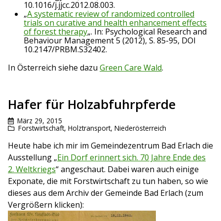
10.1016/j.jjcc.2012.08.003.
„
A systematic review of randomized controlled
trials on curative and health enhancement effects
of forest therapy
„. In: Psychological Research and
Behaviour Management 5 (2012), S. 85-95, DOI
10.2147/PRBM.S32402.
In Österreich siehe dazu
Green Care Wald
.
Hafer für Holzabfuhrpferde
März 29, 2015
Forstwirtschaft
,
Holztransport
,
Niederösterreich
Heute habe ich mir im Gemeindezentrum Bad Erlach die
Ausstellung „
Ein Dorf erinnert sich. 70 Jahre Ende des
2. Weltkriegs
“ angeschaut. Dabei waren auch einige
Exponate, die mit Forstwirtschaft zu tun haben, so wie
dieses aus dem Archiv der Gemeinde Bad Erlach (zum
Vergrößern klicken):