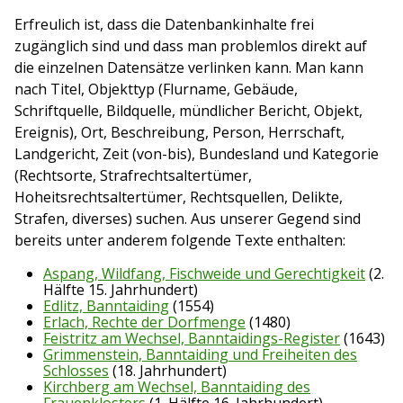
Erfreulich ist, dass die Datenbankinhalte frei
zugänglich sind und dass man problemlos direkt auf
die einzelnen Datensätze verlinken kann. Man kann
nach Titel, Objekttyp (Flurname, Gebäude,
Schriftquelle, Bildquelle, mündlicher Bericht, Objekt,
Ereignis), Ort, Beschreibung, Person, Herrschaft,
Landgericht, Zeit (von-bis), Bundesland und Kategorie
(Rechtsorte, Strafrechtsaltertümer,
Hoheitsrechtsaltertümer, Rechtsquellen, Delikte,
Strafen, diverses) suchen. Aus unserer Gegend sind
bereits unter anderem folgende Texte enthalten:
Aspang, Wildfang, Fischweide und Gerechtigkeit
(2.
Hälfte 15. Jahrhundert)
Edlitz, Banntaiding
(1554)
Erlach, Rechte der Dorfmenge
(1480)
Feistritz am Wechsel, Banntaidings-Register
(1643)
Grimmenstein, Banntaiding und Freiheiten des
Schlosses
(18. Jahrhundert)
Kirchberg am Wechsel, Banntaiding des
Frauenklosters
(1. Hälfte 16. Jahrhundert)