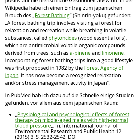
positiv auf die menschliche Gesundheit auswirkt. In der
Wikipedia habe ich einen Eintrag zum japanischen
Brauch des „
Forest Bathing
“ (Shinrin-yoku) gefunden:
„A forest bathing trip involves visiting a forest for
relaxation and recreation while breathing in volatile
substances, called
phytoncides
(wood essential oils),
which are antimicrobial volatile organic compounds
derived from trees, such as
a-pinene
and
limonene
.
Incorporating forest bathing trips into a good lifestyle
was first proposed in 1982 by the
Forest Agency of
Japan
. It has now become a recognized relaxation
and/or stress management activity in Japan“.
In PubMed hab ich dazu auf die Schnelle einige Studien
gefunden, vor allem aus dem japanischen Raum:
„
Physiological and psychological effects of forest
therapy on middle-aged males with high-normal
blood pressure
„. In: International Journal of
Environmental Research and Public Health 12
(2015) 3, S. 2532-2542, DOI