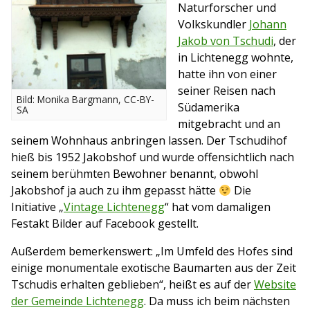
Naturforscher und
Volkskundler
Johann
Jakob von Tschudi
, der
in Lichtenegg wohnte,
hatte ihn von einer
seiner Reisen nach
Bild: Monika Bargmann, CC-BY-
Südamerika
SA
mitgebracht und an
seinem Wohnhaus anbringen lassen. Der Tschudihof
hieß bis 1952 Jakobshof und wurde offensichtlich nach
seinem berühmten Bewohner benannt, obwohl
Jakobshof ja auch zu ihm gepasst hätte
Die
Initiative „
Vintage Lichtenegg
“ hat vom damaligen
Festakt Bilder auf Facebook gestellt.
Außerdem bemerkenswert: „Im Umfeld des Hofes sind
einige monumentale exotische Baumarten aus der Zeit
Tschudis erhalten geblieben“, heißt es auf der
Website
der Gemeinde Lichtenegg
. Da muss ich beim nächsten