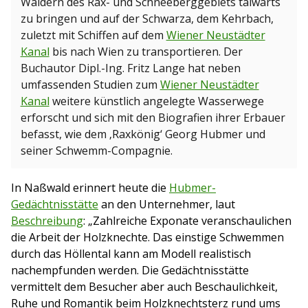
Wäldern des Rax- und Schneeberggebiets talwärts
zu bringen und auf der Schwarza, dem Kehrbach,
zuletzt mit Schiffen auf dem
Wiener Neustädter
Kanal
bis nach Wien zu transportieren. Der
Buchautor Dipl.-Ing. Fritz Lange hat neben
umfassenden Studien zum
Wiener Neustädter
Kanal
weitere künstlich angelegte Wasserwege
erforscht und sich mit den Biografien ihrer Erbauer
befasst, wie dem ‚Raxkönig‘ Georg Hubmer und
seiner Schwemm-Compagnie.
In Naßwald erinnert heute die
Hubmer-
Gedächtnisstätte
an den Unternehmer, laut
Beschreibung
: „Zahlreiche Exponate veranschaulichen
die Arbeit der Holzknechte. Das einstige Schwemmen
durch das Höllental kann am Modell realistisch
nachempfunden werden. Die Gedächtnisstätte
vermittelt dem Besucher aber auch Beschaulichkeit,
Ruhe und Romantik beim Holzknechtsterz rund ums