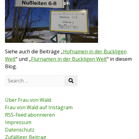
Siehe auch die Beiträge „
Hofnamen in der Buckligen
Welt
“ und „
Flurnamen in der Buckligen Welt
“ in diesem
Blog.
S
S
e
e
a
a
r
r
c
Über Frau von Wald
c
h
Frau von Wald auf Instagram
h
f
RSS-Feed abonnieren
o
r
Impressum
:
Datenschutz
Zufälliger Beitrag