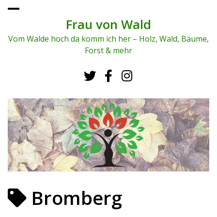
To
ggl
Frau von Wald
e
me
Vom Walde hoch da komm ich her – Holz, Wald, Bäume,
nu
Forst & mehr
Bromberg