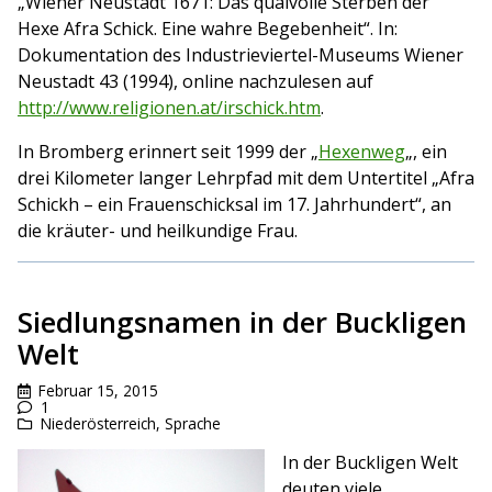
„Wiener Neustadt 1671: Das qualvolle Sterben der
Hexe Afra Schick. Eine wahre Begebenheit“. In:
Dokumentation des Industrieviertel-Museums Wiener
Neustadt 43 (1994), online nachzulesen auf
http://www.religionen.at/irschick.htm
.
In Bromberg erinnert seit 1999 der „
Hexenweg
„, ein
drei Kilometer langer Lehrpfad mit dem Untertitel „Afra
Schickh – ein Frauenschicksal im 17. Jahrhundert“, an
die kräuter- und heilkundige Frau.
Siedlungsnamen in der Buckligen
Welt
Februar 15, 2015
1
Niederösterreich
,
Sprache
In der Buckligen Welt
deuten viele