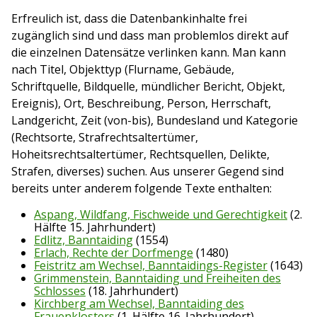
Erfreulich ist, dass die Datenbankinhalte frei
zugänglich sind und dass man problemlos direkt auf
die einzelnen Datensätze verlinken kann. Man kann
nach Titel, Objekttyp (Flurname, Gebäude,
Schriftquelle, Bildquelle, mündlicher Bericht, Objekt,
Ereignis), Ort, Beschreibung, Person, Herrschaft,
Landgericht, Zeit (von-bis), Bundesland und Kategorie
(Rechtsorte, Strafrechtsaltertümer,
Hoheitsrechtsaltertümer, Rechtsquellen, Delikte,
Strafen, diverses) suchen. Aus unserer Gegend sind
bereits unter anderem folgende Texte enthalten:
Aspang, Wildfang, Fischweide und Gerechtigkeit
(2.
Hälfte 15. Jahrhundert)
Edlitz, Banntaiding
(1554)
Erlach, Rechte der Dorfmenge
(1480)
Feistritz am Wechsel, Banntaidings-Register
(1643)
Grimmenstein, Banntaiding und Freiheiten des
Schlosses
(18. Jahrhundert)
Kirchberg am Wechsel, Banntaiding des
Frauenklosters
(1. Hälfte 16. Jahrhundert)