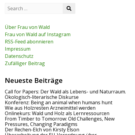
S
S
e
e
a
a
r
r
c
Über Frau von Wald
c
h
Frau von Wald auf Instagram
h
f
RSS-Feed abonnieren
o
r
Impressum
:
Datenschutz
Zufälliger Beitrag
Neueste Beiträge
Call for Papers: Der Wald als Lebens- und Naturraum.
Ökologisch-literarische Diskurse
Konferenz: Being an animal when humans hunt
Wie aus Holzresten Arzneimittel werden
Onlinekurs: Wald und Holz als Lernressourcen
From Timber to Tomorrow: Old Challenges, New
Pressures, Changing Paradigms
Der Rechen-Elch von Kirsty Elson