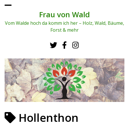
To
ggl
Frau von Wald
e
me
Vom Walde hoch da komm ich her – Holz, Wald, Bäume,
nu
Forst & mehr
Hollenthon