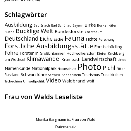
Schlagwörter
Ausbildung
Birke
Bad Erlach
Bad Schönau
Bayern
Borkenkäfer
Bucklige Welt
Bundesforste
Buche
Christbaum
Fauna
Deutschland
Eiche
Fichte
Esche
Forschung
Forstliche Ausbildungsstätte
Forstschädling
Föhre
Förster_in
Großbritannien
Hochwolkersdorf
Kirchberg
Kiefer
Klimawandel
Landwirtschaft
Krumbach
am Wechsel
Linde
Photo
Pichl
Namenkunde
Nationalpark
Naturschutz
Pitten
Schwarzföhre
Russland
Tourismus
Traunkirchen
Schweiz
Seebenstein
Video
Waldbrand
Wolf
Tschechien
Umweltpolitik
Frau von Walds Leseliste
Monika Bargmann ist Frau von Wald
Datenschutz