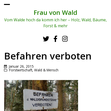
To
ggl
Frau von Wald
e
me
Vom Walde hoch da komm ich her – Holz, Wald, Bäume,
nu
Forst & mehr
Befahren verboten
Januar 26, 2015
Forstwirtschaft
,
Wald & Mensch