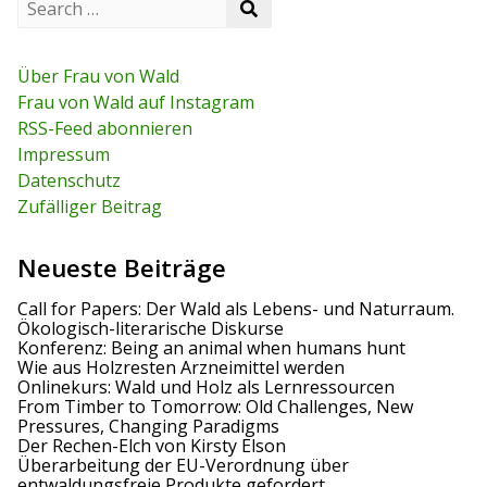
S
t
e
g
e
a
a
r
s
r
c
Über Frau von Wald
c
h
n
Frau von Wald auf Instagram
h
f
RSS-Feed abonnieren
o
a
r
Impressum
:
v
Datenschutz
Zufälliger Beitrag
i
g
Neueste Beiträge
a
Call for Papers: Der Wald als Lebens- und Naturraum.
Ökologisch-literarische Diskurse
t
Konferenz: Being an animal when humans hunt
Wie aus Holzresten Arzneimittel werden
i
Onlinekurs: Wald und Holz als Lernressourcen
From Timber to Tomorrow: Old Challenges, New
o
Pressures, Changing Paradigms
Der Rechen-Elch von Kirsty Elson
n
Überarbeitung der EU-Verordnung über
entwaldungsfreie Produkte gefordert