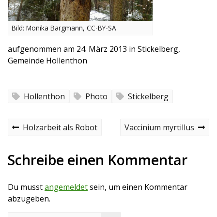
Bild: Monika Bargmann, CC-BY-SA
aufgenommen am 24. März 2013 in Stickelberg,
Gemeinde Hollenthon
Hollenthon
Photo
Stickelberg
B
P
N
Holzarbeit als Robot
Vaccinium myrtillus
r
e
e
e
x
v
t
Schreibe einen Kommentar
i
i
p
o
o
t
u
s
Du musst
angemeldet
sein, um einen Kommentar
s
t
r
p
abzugeben.
o
a
s
S