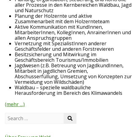
aller Prozesse in den Kernbereichen Waldbau, Jagd
und Naturschutz
Planung der Holzernte und aktive
Zusammenarbeit mit dem Holzernteteam
Aktive Kommunikation mit KundInnen,
MitarbeiterInnen, KollegInnen, AnrainerInnen und
allen Anspruchsgruppen
Vernetzung mit SpezialistInnen anderer
Geschäftsfelder und anderen Forstrevieren
Besitzsicherung und Mitwirkung im
Geschäftsbereich Tourismus/Immobilien
Jagdwesen (z.B. Betreuung von JagdkundInnen,
Mitarbeit in jagdlichen Gremien,
Abschusserfüllung, Umsetzung von Konzepten zur
Vermeidung von Wildschäden)
Waldbau – spezielle waldbauliche
Herausforderung im Bereich des Klimawandels
(mehr …)
S
S
e
e
a
a
r
r