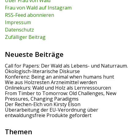
c
Über Frau von Wald
c
h
Frau von Wald auf Instagram
h
f
RSS-Feed abonnieren
o
r
Impressum
:
Datenschutz
Zufälliger Beitrag
Neueste Beiträge
Call for Papers: Der Wald als Lebens- und Naturraum.
Ökologisch-literarische Diskurse
Konferenz: Being an animal when humans hunt
Wie aus Holzresten Arzneimittel werden
Onlinekurs: Wald und Holz als Lernressourcen
From Timber to Tomorrow: Old Challenges, New
Pressures, Changing Paradigms
Der Rechen-Elch von Kirsty Elson
Überarbeitung der EU-Verordnung über
entwaldungsfreie Produkte gefordert
Themen