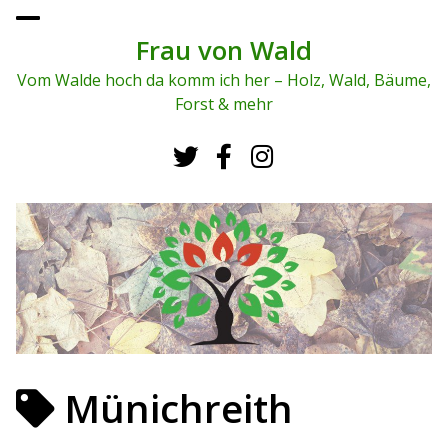
To
ggl
Frau von Wald
e
me
Vom Walde hoch da komm ich her – Holz, Wald, Bäume,
nu
Forst & mehr
Münichreith