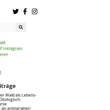
S
e
a
r
ald
c
uf Instagram
h
eren
g
iträge
Der Wald als Lebens-
Ökologisch-
urse
g an animal when