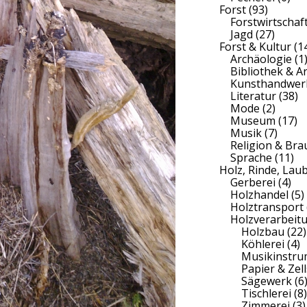
Forst
(93)
Forstwirtschaf
Jagd
(27)
Forst & Kultur
(1
Archäologie
(1
Bibliothek & A
Kunsthandwer
Literatur
(38)
Mode
(2)
Museum
(17)
Musik
(7)
Religion & Br
Sprache
(11)
Holz, Rinde, Lau
Gerberei
(4)
Holzhandel
(5)
Holztransport
Holzverarbeit
Holzbau
(22)
Köhlerei
(4)
Musikinstr
Papier & Zell
Sägewerk
(6
Tischlerei
(8)
Zimmerei
(3)