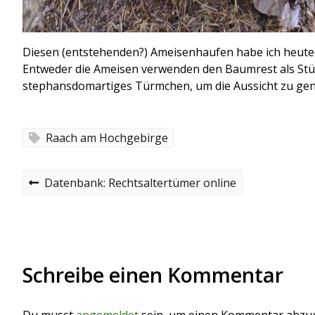
Diesen (entstehenden?) Ameisenhaufen habe ich heute 
Entweder die Ameisen verwenden den Baumrest als Stütz
stephansdomartiges Türmchen, um die Aussicht zu ge
Raach am Hochgebirge
B
P
Datenbank: Rechtsaltertümer online
r
e
e
v
i
i
o
t
u
Schreibe einen Kommentar
s
r
p
o
a
s