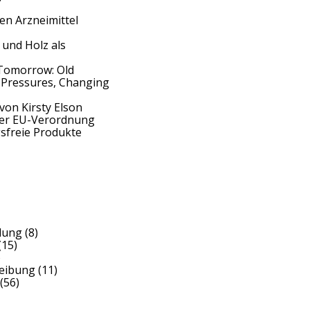
en Arzneimittel
 und Holz als
Tomorrow: Old
 Pressures, Changing
von Kirsty Elson
der EU-Verordnung
sfreie Produkte
dung
(8)
(15)
)
reibung
(11)
(56)