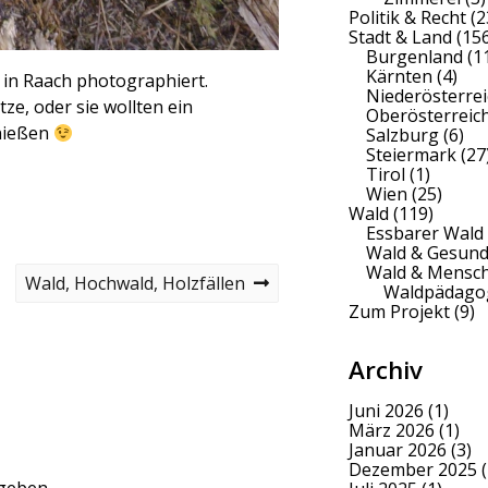
Politik & Recht
(2
Stadt & Land
(156
Burgenland
(1
Kärnten
(4)
in Raach photographiert.
Niederösterrei
e, oder sie wollten ein
Oberösterreic
nießen
Salzburg
(6)
Steiermark
(27
Tirol
(1)
Wien
(25)
Wald
(119)
Essbarer Wald
Wald & Gesund
Wald & Mensc
N
Wald, Hochwald, Holzfällen
Waldpädago
e
Zum Projekt
(9)
x
t
p
Archiv
o
s
Juni 2026
(1)
t
März 2026
(1)
Januar 2026
(3)
Dezember 2025
(