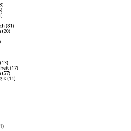
3)
)
1)
ch
(81)
h
(20)
)
(13)
heit
(17)
h
(57)
gik
(11)
1)