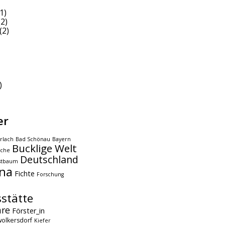
1)
2)
(2)
)
er
rlach
Bad Schönau
Bayern
Bucklige Welt
che
Deutschland
stbaum
na
Fichte
Forschung
stätte
hre
Förster_in
olkersdorf
Kiefer