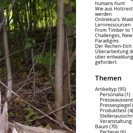
humans hunt
Wie aus Holzrest
werden
Onlinekurs: Wald
Lernressourcen
From Timber to 
Challenges, New
Paradigms
Der Rechen-Elch 
Überarbeitung 
über entwaldung
gefordert
Themen
Artikeltyp
(95)
Personalia
(1)
Presseaussen
Pressespiegel
Produkttest
(4
Stellenaussch
Veranstaltung
Baum
(70)
Pecherei
(6)