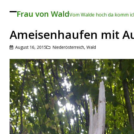
Frau von Wald
To
Vom Walde hoch da komm ich
ggl
e
me
Ameisenhaufen mit Au
nu
August 16, 2015
Niederösterreich
,
Wald