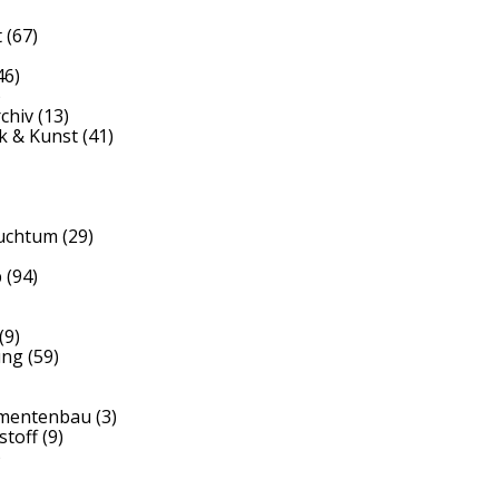
t
(67)
46)
)
rchiv
(13)
k & Kunst
(41)
auchtum
(29)
b
(94)
(9)
ung
(59)
umentenbau
(3)
stoff
(9)
)