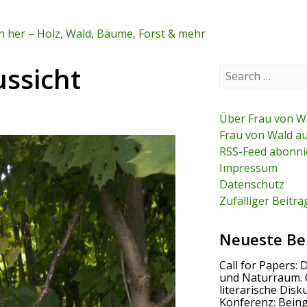
 her – Holz, Wald, Bäume, Forst & mehr
ssicht
S
e
a
r
c
Über Frau von W
h
Frau von Wald a
f
RSS-Feed abonni
o
r
Impressum
:
Datenschutz
Zufälliger Beitra
Neueste Be
Call for Papers: 
und Naturraum. 
literarische Disk
Konferenz: Bein