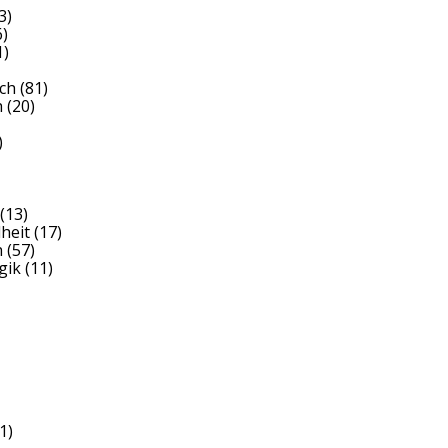
3)
)
1)
ch
(81)
h
(20)
)
(13)
heit
(17)
h
(57)
gik
(11)
1)