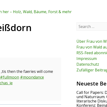
 her – Holz, Wald, Bäume, Forst & mehr
eißdorn
S
e
a
r
c
Über Frau von W
h
Frau von Wald a
f
RSS-Feed abonni
o
r
Impressum
:
Datenschutz
Zufälliger Beitra
tis then the faeries will come
#fullmoon
#moondance
Neueste Be
chas_ie
Call for Papers: 
und Naturraum. 
literarische Disk
Konferenz: Bein