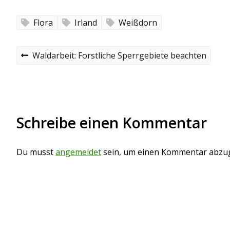
Flora
Irland
Weißdorn
B
P
Waldarbeit: Forstliche Sperrgebiete beachten
r
e
e
v
i
i
o
t
u
Schreibe einen Kommentar
s
r
p
o
a
s
Du musst
angemeldet
sein, um einen Kommentar abzu
t
g
s
n
a