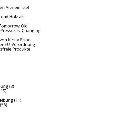
en Arzneimittel
 und Holz als
Tomorrow: Old
 Pressures, Changing
von Kirsty Elson
der EU-Verordnung
sfreie Produkte
dung
(8)
(15)
)
reibung
(11)
(56)