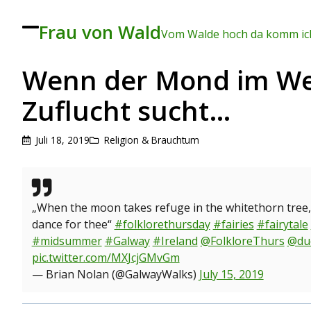
Frau von Wald
To
Vom Walde hoch da komm ich
ggl
e
me
Wenn der Mond im W
nu
Zuflucht sucht…
Juli 18, 2019
Religion & Brauchtum
„When the moon takes refuge in the whitethorn tree, ‚
dance for thee“
#folklorethursday
#fairies
#fairytale
#midsummer
#Galway
#Ireland
@FolkloreThurs
@du
pic.twitter.com/MXJcjGMvGm
— Brian Nolan (@GalwayWalks)
July 15, 2019