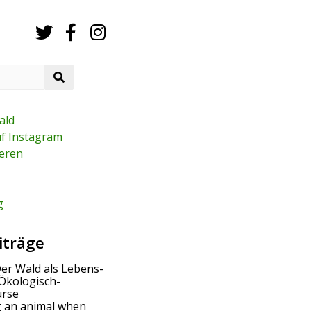
S
e
a
r
ald
c
uf Instagram
h
eren
g
iträge
Der Wald als Lebens-
Ökologisch-
urse
g an animal when