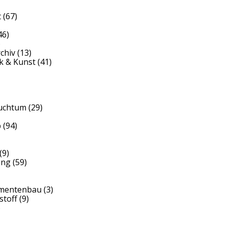
t
(67)
46)
)
rchiv
(13)
k & Kunst
(41)
auchtum
(29)
b
(94)
(9)
ung
(59)
umentenbau
(3)
stoff
(9)
)