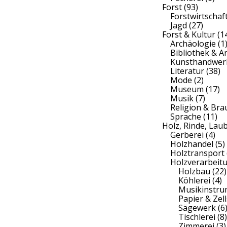
Forst
(93)
Forstwirtschaf
Jagd
(27)
Forst & Kultur
(1
Archäologie
(1
Bibliothek & A
Kunsthandwer
Literatur
(38)
Mode
(2)
Museum
(17)
Musik
(7)
Religion & Br
Sprache
(11)
Holz, Rinde, Lau
Gerberei
(4)
Holzhandel
(5)
Holztransport
Holzverarbeit
Holzbau
(22)
Köhlerei
(4)
Musikinstr
Papier & Zell
Sägewerk
(6
Tischlerei
(8)
Zimmerei
(3)