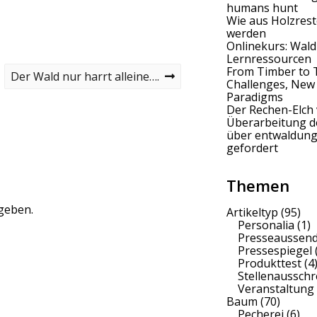
humans hunt
Wie aus Holzrest
werden
Onlinekurs: Wald
Lernressourcen
From Timber to 
N
Der Wald nur harrt alleine….
Challenges, New
e
Paradigms
x
Der Rechen-Elch 
t
Überarbeitung 
p
über entwaldung
o
gefordert
s
t
Themen
geben.
Artikeltyp
(95)
Personalia
(1)
Presseaussen
Pressespiegel
Produkttest
(4
Stellenaussch
Veranstaltung
Baum
(70)
Pecherei
(6)